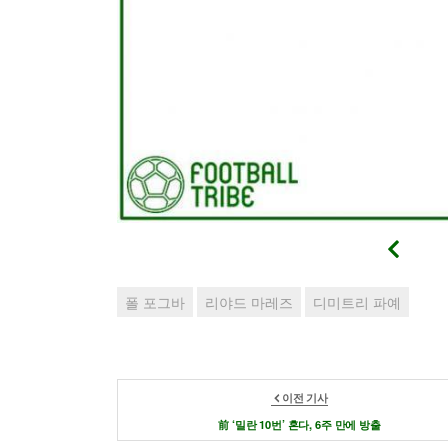
폴 포그바
리야드 마레즈
디미트리 파예
이전 기사
前 ‘밀란 10번’ 혼다, 6주 만에 방출