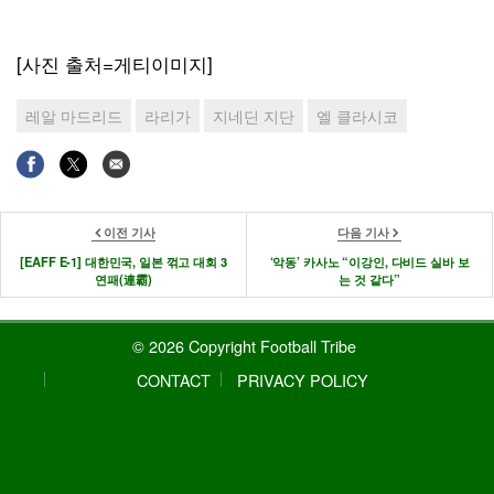
[사진 출처=게티이미지]
레알 마드리드
라리가
지네딘 지단
엘 클라시코
이전 기사
다음 기사
[EAFF E-1] 대한민국, 일본 꺾고 대회 3
‘악동’ 카사노 “이강인, 다비드 실바 보
연패(連霸)
는 것 같다”
© 2026 Copyright Football Tribe
CONTACT
PRIVACY POLICY