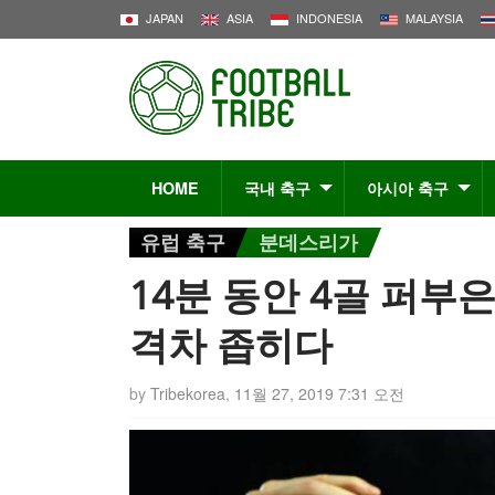
JAPAN
ASIA
INDONESIA
MALAYSIA
HOME
국내 축구
아시아 축구
유럽 축구
분데스리가
14분 동안 4골 퍼부
격차 좁히다
by
Tribekorea
,
11월 27, 2019 7:31 오전