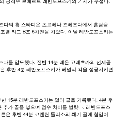
헨의 공격수 로베르트 레반도프스키의 기세가 무섭다.
즈베즈다의 홈 스타디온 츠르베나 즈베즈다에서 홈팀을
리그 조별 리그 B조 5차전을 치렀다. 이날 레반도프스키는
다를 압도했다. 전반 14분 레온 고레츠카의 선제골
은 후반 8분 레반도프스키가 페널티 킥을 성공시키면
반 15분 레반도프스키는 멀티 골을 기록했다. 4분 후
분 추가 골을 넣으며 점수 차이를 벌렸다. 레반도프스
에른은 후반 44분 코렌틴 톨리소의 쐐기 골에 힘입어