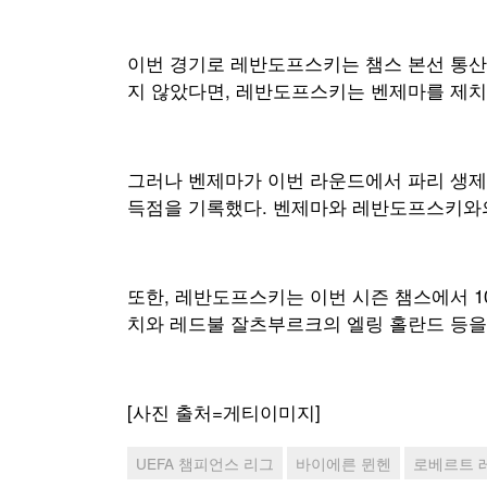
이번 경기로 레반도프스키는 챔스 본선 통산 
지 않았다면, 레반도프스키는 벤제마를 제치고
그러나 벤제마가 이번 라운드에서 파리 생제르
득점을 기록했다. 벤제마와 레반도프스키와의
또한, 레반도프스키는 이번 시즌 챔스에서 
치와 레드불 잘츠부르크의 엘링 홀란드 등을
[사진 출처=게티이미지]
UEFA 챔피언스 리그
바이에른 뮌헨
로베르트 