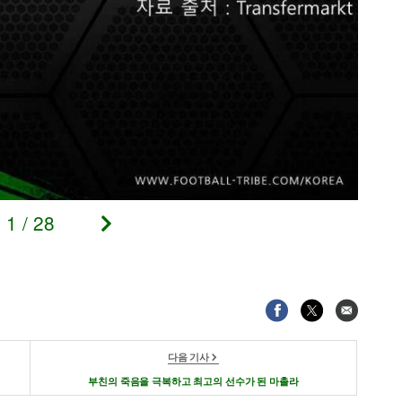
1
/
28
다음 기사
부친의 죽음을 극복하고 최고의 선수가 된 마촐라