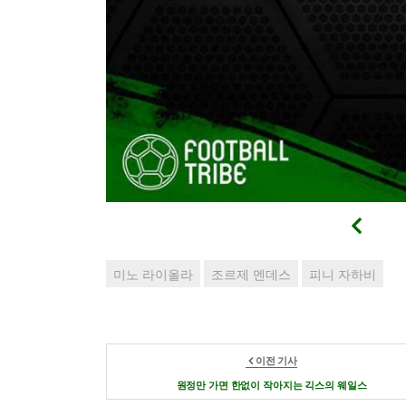
미노 라이올라
조르제 멘데스
피니 자하비
이전 기사
원정만 가면 한없이 작아지는 긱스의 웨일스