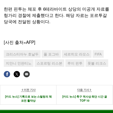
한편 핀투는 체포 후 6테라바이트 상당의 미공개 자료를
헝가리 경찰에 제출했다고 한다. 해당 자료는 포르투갈
당국에 전달된 상황이다.
[사진 출처=AFP]
크리스티아누 호날두
폴 포그바
세르히오 라모스
FIFA
지안니 인판티노
스포르팅 리스본
루이 핀투
풋볼 리크스
이전 기사
다음 기사
[카드 뉴스] 기록으로 보는 스털링의 체
[카드 뉴스] 축구 역사상 최단 시간 골
코전 활약상
TOP 10