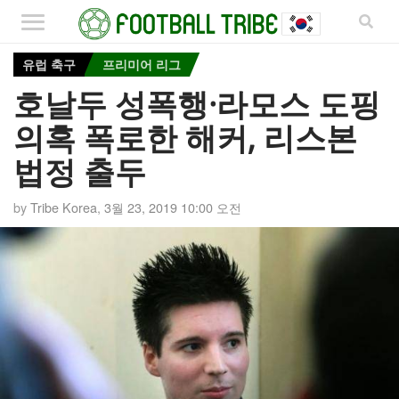
유럽 축구
프리미어 리그
호날두 성폭행·라모스 도핑
의혹 폭로한 해커, 리스본
법정 출두
by
Tribe Korea
,
3월 23, 2019 10:00 오전