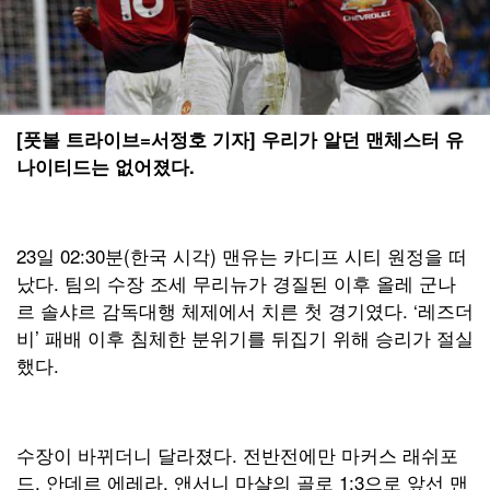
[풋볼 트라이브=서정호 기자] 우리가 알던 맨체스터 유
나이티드는 없어졌다.
23일 02:30분(한국 시각) 맨유는 카디프 시티 원정을 떠
났다. 팀의 수장 조세 무리뉴가 경질된 이후 올레 군나
르 솔샤르 감독대행 체제에서 치른 첫 경기였다. ‘레즈더
비’ 패배 이후 침체한 분위기를 뒤집기 위해 승리가 절실
했다.
수장이 바뀌더니 달라졌다. 전반전에만 마커스 래쉬포
드, 안데르 에레라, 앤서니 마샬의 골로 1:3으로 앞선 맨