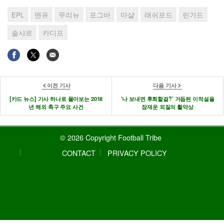
EPL
맨유
무리뉴
포그바
마샬
래쉬포드
린가드
솔샤르
카디프
이전 기사
다음 기사
[카드 뉴스] 기사 하나로 몰아보는 2018
‘나 보내면 후회할걸?’ 거듭된 이적설을
년 해외 축구 주요 사건
잠재운 외질의 활약상
© 2026 Copyright Football Tribe
CONTACT
PRIVACY POLICY