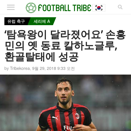
유럽 축구
세리에 A
‘탐욕왕이 달라졌어요’ 손흥
민의 옛 동료 칼하노글루,
환골탈태에 성공
by
Tribekorea
,
9월 29, 2018 9:33 오전