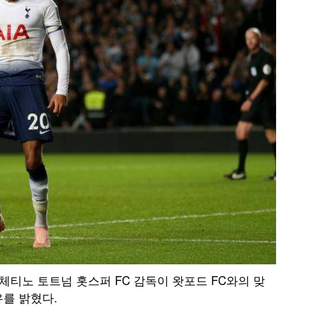
체티노 토트넘 홋스퍼 FC 감독이 왓포드 FC와의 맞
유를 밝혔다.