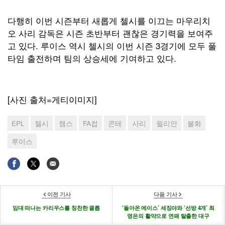
다행히 이번 시즌부터 새롭게 첼시를 이끄는 마우리치
오 사리 감독은 시즌 초반부터 괜찮은 경기력을 보여주
고 있다. 루이스 역시 첼시의 이번 시즌 3경기에 모두 풀
타임 출전하며 팀의 상승세에 기여하고 있다.
[사진 출처=게티이미지]
EPL
첼시
챔스
FA컵
콘테
사리
윌리안
불화
루이스
이전 기사
다음 기사
임대 떠나는 카리우스를 칭찬한 클롭
‘돌아온 에이스’ 세징야와 ‘선방 4개’ 최
영은의 활약으로 연패 탈출한 대구