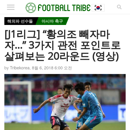
해외파 선수들
아시아 축구
[J1리그] “황의조 빼자마
자…” 3가지 관전 포인트로
살펴보는 20라운드 (영상)
by
Tribekorea
,
8월 6, 2018 6:00 오전