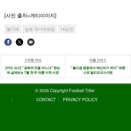
[사진 출처=게티이미지]
벨기에
일본 국가대표팀
16강전
이전 기사
다음 기사
[카드 뉴스] “공짜의 맛을 아느냐” 한눈
“월드컵 영웅에서 배신자가 되다” 에른
에 살펴보는 7월 첫 주 여름 이적 시장
스트 빌리모프스키편
© 2026 Copyright Football Tribe
CONTACT
PRIVACY POLICY