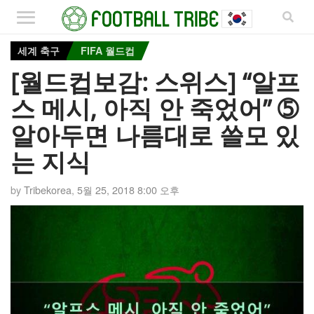
세계 축구
FIFA 월드컵
[월드컵보감: 스위스] “알프
스 메시, 아직 안 죽었어” ➄
알아두면 나름대로 쓸모 있
는 지식
by
Tribekorea
,
5월 25, 2018 8:00 오후