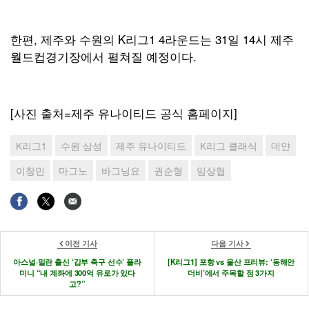
한편, 제주와 수원의 K리그1 4라운드는 31일 14시 제주
월드컵경기장에서 펼쳐질 예정이다.
[사진 출처=제주 유나이티드 공식 홈페이지]
K리그1
수원 삼성
제주 유나이티드
K리그 클래식
데얀
이창민
마그노
바그닝요
권순형
임상협
이전 기사
다음 기사
아스널·밀란 출신 ‘갑부 축구 선수’ 플라
[K리그1] 포항 vs 울산 프리뷰: ‘동해안
미니 “내 계좌에 300억 유로가 있다
더비’에서 주목할 점 3가지
고?”