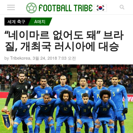
세계 축구
A매치
“네이마르 없어도 돼” 브라
질, 개최국 러시아에 대승
by
Tribekorea
,
3월 24, 2018 7:03 오전