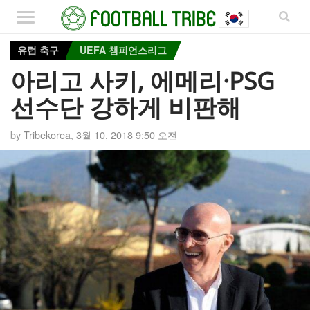
유럽 축구
UEFA 챔피언스리그
아리고 사키, 에메리·PSG
선수단 강하게 비판해
by
Tribekorea
,
3월 10, 2018 9:50 오전