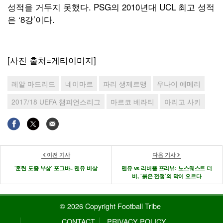
성적을 거두지 못했다. PSG의 2010년대 UCL 최고 성적
은 ‘8강’이다.
[사진 출처=게티이미지]
레알 마드리드
네이마르
파리 생제르맹
우나이 에메리
2017/18 UEFA 챔피언스리그
마르코 베라티
아리고 사키
이전 기사
다음 기사
‘훈련 도중 부상’ 포그바.. 맨유 비상
맨유 vs 리버풀 프리뷰: 노스웨스트 더
비, ‘붉은 전쟁’의 막이 오르다
© 2026 Copyright Football Tribe
CONTACT
PRIVACY POLICY