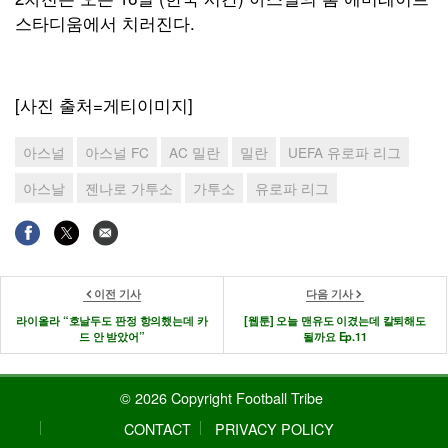
스타디움에서 치러진다.
[사진 출처=게티이미지]
아스널
아스널 FC
AC 밀란
밀란
UEFA 유로파 리그
아스날
젠나로 가투소
가투소
유로파 리그
이전 기사
다음 기사
라이올라 “호날두도 판정 항의했는데 카
[웹툰] 오늘 맨유도 이겼는데 칼퇴해도
드 안 받았어”
될까요 Ep.11
© 2026 Copyright Football Tribe
CONTACT
PRIVACY POLICY