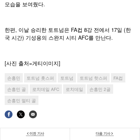
모습을 보여줬다.
한편, 이날 승리한 토트넘은 FA컵 8강 전에서 17일 (한
국 시간) 기성용의 스완지 시티 AFC를 만난다.
[사진 출처=게티이미지]
손흥민
토트넘 홋스퍼
토트넘
토트넘 핫스퍼
FA컵
손흥민 골
로치데일 AFC
로치데일
손흥민 2골
손흥민 멀티 골
이전 기사
다음 기사