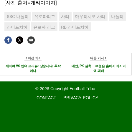
[사진 출처=게티이미지]
SSC 나폴리
유로파리그
사리
마우리시오 사리
나폴리
라이프치히
유로파 리그
RB 라이프치히
이전 기사
다음 기사
세비야 VS 맨유 프리뷰: 상승세냐, 추락
데얀, PK 실축… 수원은 홈에서 가시마
이냐
에 패배
© 2026 Copyright Football Tribe
CONTACT
PRIVACY POLICY