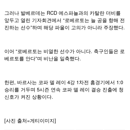
그러나 발베르데는 RCD 에스파뇰과의 카탈란 더비를
앞두고 열린 기자회견에서 “로베르토는 늘 공을 향해 전
진하는 선수”하며 해당 파울이 고의가 아니라 주장했다.
이어 “로베르토는 비열한 선수가 아니다. 축구인들은 로
베르토를 안다”며 비난을 일축했다.
한편, 바르사는 코파 델 레이 4강 1차전 홈경기에서 1:0
승리를 거두며 5시즌 연속 코파 델 레이 결승 진출에 청
신호가 켜진 상황이다.
[사진 출처=게티이미지]