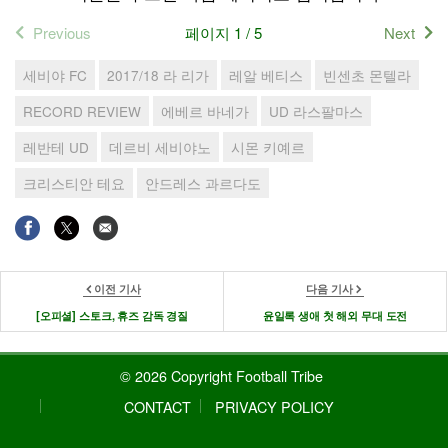
Previous
페이지 1 / 5
Next
세비야 FC
2017/18 라 리가
레알 베티스
빈센초 몬텔라
RECORD REVIEW
에베르 바네가
UD 라스팔마스
레반테 UD
데르비 세비야노
시몬 키예르
크리스티안 테요
안드레스 과르다도
이전 기사
다음 기사
[오피셜] 스토크, 휴즈 감독 경질
윤일록 생애 첫 해외 무대 도전
© 2026 Copyright Football Tribe
CONTACT
PRIVACY POLICY