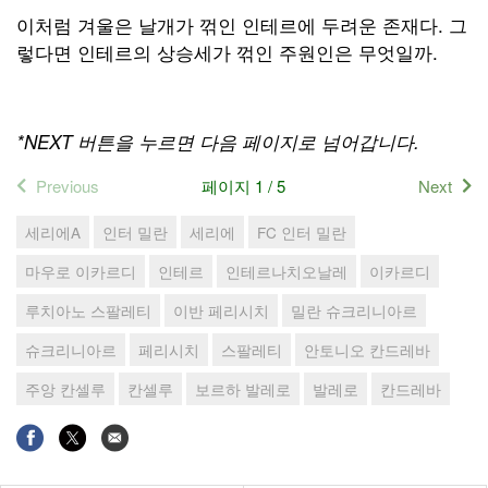
이처럼 겨울은 날개가 꺾인 인테르에 두려운 존재다. 그
렇다면 인테르의 상승세가 꺾인 주원인은 무엇일까.
*NEXT 버튼을 누르면 다음 페이지로 넘어갑니다.
Previous
페이지 1 / 5
Next
세리에A
인터 밀란
세리에
FC 인터 밀란
마우로 이카르디
인테르
인테르나치오날레
이카르디
루치아노 스팔레티
이반 페리시치
밀란 슈크리니아르
슈크리니아르
페리시치
스팔레티
안토니오 칸드레바
주앙 칸셀루
칸셀루
보르하 발레로
발레로
칸드레바