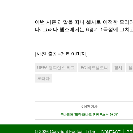
이번 시즌 레알을 떠나 첼시로 이적한 모라타
다. 그러나 챔스에서는 6경기 1득점에 그치고
[사진 출처=게티이미지]
UEFA 챔피언스 리그
FC 바르셀로나
첼시
첼
모라타
이전 기사
돈나룸마 ‘밀란 떠나도 유벤투스는 안 가’
© 2026 Copyright Football Tribe
CONTACT
PR