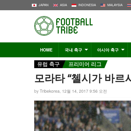
JAPAN
ASIA
INDONESIA
MALAYSIA
HOME
국내 축구
아시아 축구
유럽 축구
프리미어 리그
모라타 “첼시가 바르
by
Tribekorea
,
12월 14, 2017 9:56 오전