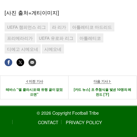
[사진 출처=게티이미지]
UEFA 챔피언스 리그
라 리가
아틀레티코 마드리드
프리메라리가
UEFA 유로파 리그
아틀레티코
디에고 시메오네
시메오네
이전 기사
다음 기사
테바스 “엘 클라시코 때 유령 골이 없었
[카드 뉴스] 조 추첨식을 빛낸 10명의 레
으면”
전드 [下]
© 2026 Copyright Football Tribe
CONTACT
PRIVACY POLICY