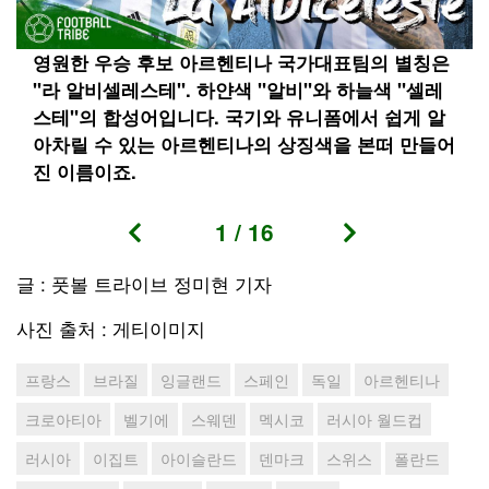
영원한 우승 후보 아르헨티나 국가대표팀의 별칭은
"라 알비셀레스테". 하얀색 "알비"와 하늘색 "셀레
스테"의 합성어입니다. 국기와 유니폼에서 쉽게 알
아차릴 수 있는 아르헨티나의 상징색을 본떠 만들어
진 이름이죠.
1
/
16
글 : 풋볼 트라이브 정미현 기자
사진 출처 : 게티이미지
프랑스
브라질
잉글랜드
스페인
독일
아르헨티나
크로아티아
벨기에
스웨덴
멕시코
러시아 월드컵
러시아
이집트
아이슬란드
덴마크
스위스
폴란드