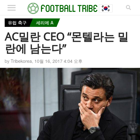
유럽 축구
세리에 A
AC밀란 CEO “몬텔라는 밀
란에 남는다”
by
Tribekorea
,
10월 16, 2017 4:04 오후