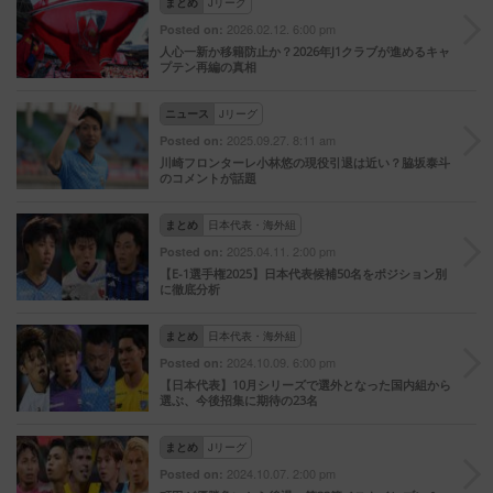
まとめ
Jリーグ
2026.02.12. 6:00 pm
Posted on:
人心一新か移籍防止か？2026年J1クラブが進めるキャ
プテン再編の真相
ニュース
Jリーグ
2025.09.27. 8:11 am
Posted on:
川崎フロンターレ小林悠の現役引退は近い？脇坂泰斗
のコメントが話題
まとめ
日本代表・海外組
2025.04.11. 2:00 pm
Posted on:
【E-1選手権2025】日本代表候補50名をポジション別
に徹底分析
まとめ
日本代表・海外組
2024.10.09. 6:00 pm
Posted on:
【日本代表】10月シリーズで選外となった国内組から
選ぶ、今後招集に期待の23名
まとめ
Jリーグ
2024.10.07. 2:00 pm
Posted on: