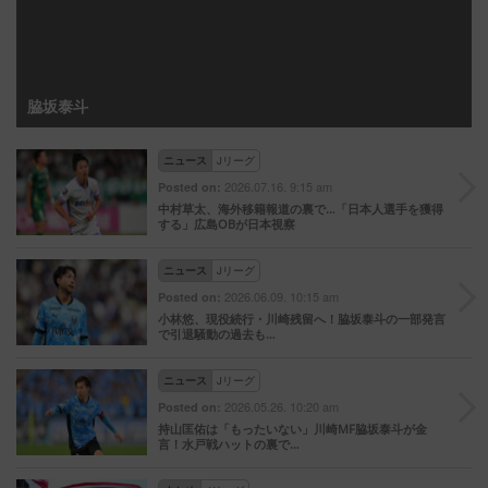
脇坂泰斗
ニュース
Jリーグ
2026.07.16. 9:15 am
Posted on:
中村草太、海外移籍報道の裏で…「日本人選手を獲得
する」広島OBが日本視察
ニュース
Jリーグ
2026.06.09. 10:15 am
Posted on:
小林悠、現役続行・川崎残留へ！脇坂泰斗の一部発言
で引退騒動の過去も…
ニュース
Jリーグ
2026.05.26. 10:20 am
Posted on:
持山匡佑は「もったいない」川崎MF脇坂泰斗が金
言！水戸戦ハットの裏で…