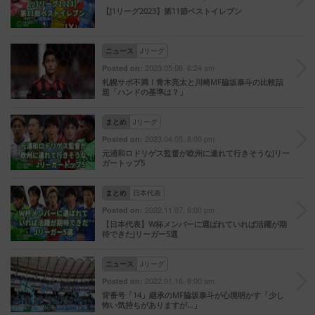
【J1リーグ2023】第11節ベストイレブン
ニュース
Jリーグ
2023.05.08. 6:24 am
Posted on:
札幌サポ不満！青木亮太と川崎MF脇坂泰斗の比較話
題「ハンドの基準は？」
まとめ
Jリーグ
2023.04.05. 8:00 pm
Posted on:
元浦和ロドリゲス監督が欧州に連れて行きそうなJリー
ガートップ5
まとめ
日本代表
2022.11.07. 6:00 pm
Posted on:
【日本代表】W杯メンバーに選ばれていれば活躍が期
待できたJリーガー5選
ニュース
Jリーグ
2022.01.16. 8:00 am
Posted on:
背番号「14」継承のMF脇坂泰斗が心境明かす「少し
怖い気持ちがありますが…」