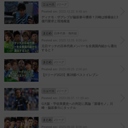
ニュース
Jリーグ
2023.12.22. 6:48 am
Posted on:
ディナモ・ザグレブが脇坂泰斗獲得？川崎は移籍金2.3
億円要求と現地報道
まとめ
日本代表・海外組
2023.12.05. 6:00 pm
Posted on:
元日マッチの日本代表メンバーを全員国内組から選出
すると？
まとめ
Jリーグ
2023.09.25. 2:00 pm
Posted on:
【J1リーグ2023】第28節ベストイレブン
ニュース
Jリーグ
2023.08.07. 11:39 am
Posted on:
G大阪・宇佐美貴史への判定に異論「退場モノ」川
崎・脇坂泰斗にタックル
まとめ
Jリーグ
2023.06.02. 6:00 pm
Posted on: