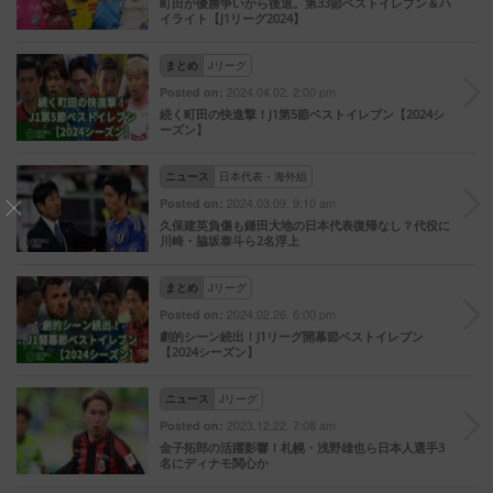
町田が優勝争いから後退。第33節ベストイレブン＆ハ
イライト【J1リーグ2024】
まとめ
Jリーグ
2024.04.02. 2:00 pm
Posted on:
続く町田の快進撃！J1第5節ベストイレブン【2024シ
ーズン】
ニュース
日本代表・海外組
2024.03.09. 9:10 am
Posted on:
久保建英負傷も鎌田大地の日本代表復帰なし？代役に
川崎・脇坂泰斗ら2名浮上
まとめ
Jリーグ
2024.02.26. 6:00 pm
Posted on:
劇的シーン続出！J1リーグ開幕節ベストイレブン
【2024シーズン】
ニュース
Jリーグ
2023.12.22. 7:08 am
Posted on:
金子拓郎の活躍影響！札幌・浅野雄也ら日本人選手3
名にディナモ関心か