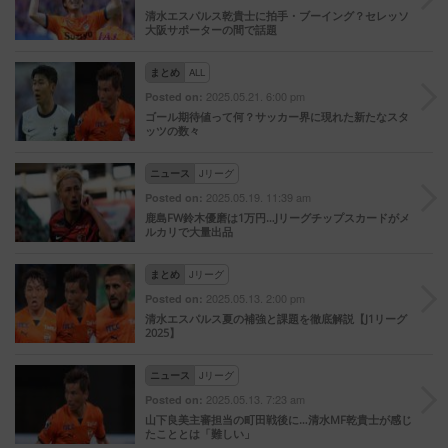
清水エスパルス乾貴士に拍手・ブーイング？セレッソ
大阪サポーターの間で話題
まとめ
ALL
2025.05.21. 6:00 pm
Posted on:
ゴール期待値って何？サッカー界に現れた新たなスタ
ッツの数々
ニュース
Jリーグ
2025.05.19. 11:39 am
Posted on:
鹿島FW鈴木優磨は1万円…Jリーグチップスカードがメ
ルカリで大量出品
まとめ
Jリーグ
2025.05.13. 2:00 pm
Posted on:
清水エスパルス夏の補強と課題を徹底解説【J1リーグ
2025】
ニュース
Jリーグ
2025.05.13. 7:23 am
Posted on:
山下良美主審担当の町田戦後に…清水MF乾貴士が感じ
たこととは「難しい」