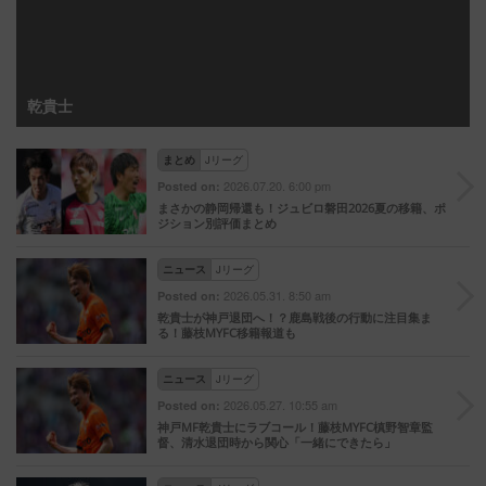
乾貴士
まとめ
Jリーグ
2026.07.20. 6:00 pm
Posted on:
まさかの静岡帰還も！ジュビロ磐田2026夏の移籍、ポ
ジション別評価まとめ
ニュース
Jリーグ
2026.05.31. 8:50 am
Posted on:
乾貴士が神戸退団へ！？鹿島戦後の行動に注目集ま
る！藤枝MYFC移籍報道も
ニュース
Jリーグ
2026.05.27. 10:55 am
Posted on:
神戸MF乾貴士にラブコール！藤枝MYFC槙野智章監
督、清水退団時から関心「一緒にできたら」