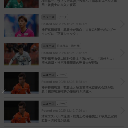
権田修一、ヴィッセル神戸残留へ！清水エスパルス退
団・乾貴士の加入に反応
ニュース
Jリーグ
2025.12.25. 9:16 am
Posted on:
神戸移籍報道・乾貴士が激白！古巣C大阪サポのブー
イングに「正直ショック」
ニュース
日本代表・海外組
2025.12.25. 7:42 am
Posted on:
南野拓実負傷…日本代表は「強いが…」「意外と…」
清水退団・神戸移籍報道の乾貴士が持論
ニュース
Jリーグ
2025.12.25. 5:58 am
Posted on:
神戸移籍報道・乾貴士と秋葉前清水監督の会話が話
題！槙野智章招聘の藤枝行き消滅へ
ニュース
Jリーグ
2025.12.15. 7:26 am
Posted on:
清水エスパルス退団・乾貴士の移籍先は？秋葉忠宏前
監督への発言が話題