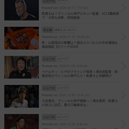
ニュース
Jリーグ
2026.02.17. 7:57 am
Posted on:
乾貴士は？ヴィッセル神戸スキッベ監督、ACLE最終節
で「大胆な決断」現地報道
まとめ
清水エスパルス
2026.01.15. 10:00 am
Posted on:
乾・山原流出の影響は？清水エスパルスの今冬補強を
徹底検証【J1リーグ2026】
ニュース
Jリーグ
2026.01.03. 9:43 am
Posted on:
ペナルティ・ヒデがフライング発表！清水前監督・秋
葉忠宏がヴィッセル神戸入り！乾貴士と共闘再び
ニュース
Jリーグ
2025.12.30. 12:41 pm
Posted on:
大迫勇也、ヴィッセル神戸残留へ！清水退団・乾貴士
の加入に反応。妻の三輪麻未は…
ニュース
Jリーグ
2025.12.28. 9:46 am
Posted on: