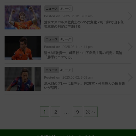
ニュース
Jリーグ
2025.05.12. 8:05 am
Posted on:
清水エスパルス乾貴士のSNSに変化？町田戦で山下良
美主審の判定に声荒げる
ニュース
Jリーグ
2025.05.11. 4:41 pm
Posted on:
清水MF乾貴士、町田戦・山下良美主審の判定に異論
「勝手にコケてる」
ニュース
Jリーグ
2025.05.02. 8:08 am
Posted on:
清水戦のプレーに批判も。FC東京・仲川輝人の振る舞
いが話題に
Posts
1
2
…
9
次へ
pagination