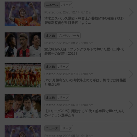
ニュース
Jリーグ
2025.12.14. 8:12 am
Posted on:
清水エスパルス退団・乾貴士が藤枝MYFC移籍？槙野
智章新監督が注目発言「よく…」
まとめ
ブンデスリーガ
2025.08.26. 2:00 pm
Posted on:
堂安律が6人目！フランクフルトで輝いた歴代日本代
表選手の足跡【2025】
まとめ
Jリーグ
2025.07.03. 6:00 pm
Posted on:
J1で6月勝利なしの清水浮上のカギは。気付けば降格圏
と勝点8差
まとめ
Jリーグ
2025.06.09. 6:00 pm
Posted on:
【J1リーグ2025】躍動する30代！前半戦で輝いた4人
のベテラン選手たち
ニュース
Jリーグ
2025.05.31. 9:19 am
Posted on: