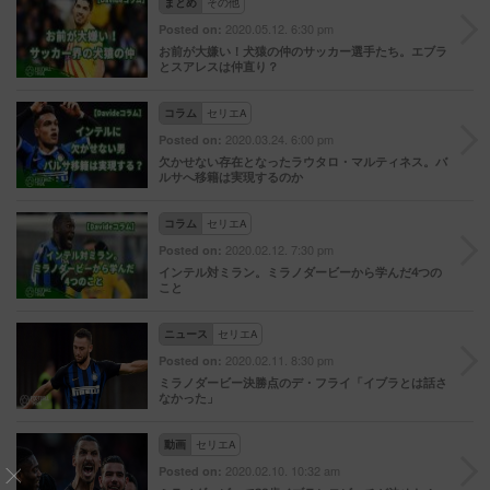
まとめ
その他
2020.05.12. 6:30 pm
Posted on:
お前が大嫌い！犬猿の仲のサッカー選手たち。エブラ
とスアレスは仲直り？
コラム
セリエA
2020.03.24. 6:00 pm
Posted on:
欠かせない存在となったラウタロ・マルティネス。バ
ルサへ移籍は実現するのか
コラム
セリエA
2020.02.12. 7:30 pm
Posted on:
インテル対ミラン。ミラノダービーから学んだ4つの
こと
ニュース
セリエA
2020.02.11. 8:30 pm
Posted on:
ミラノダービー決勝点のデ・フライ「イブラとは話さ
なかった」
動画
セリエA
2020.02.10. 10:32 am
Posted on: