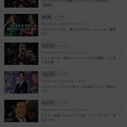
ミラノダービーで38歳イブラヒモビッチが決めた！
【動画】
まとめ
セリエA
2020.02.09. 5:00 pm
Posted on:
ミランとインテル、両クラブでプレーしたスター選手
たち！
ニュース
セリエA
2020.02.09. 4:00 pm
Posted on:
ミラノダービー予想スタメン！イブラが復帰、ハンダ
ノは欠場…？
ニュース
セリエA
2020.02.08. 7:00 pm
Posted on:
カカのミラノダービー初ゴールを覚えてる？「特別だ
った」
ニュース
セリエA
2019.09.25. 10:03 am
Posted on:
元ミラン会長ベルルスコーニ氏、ミラノダービー「見
なかった」