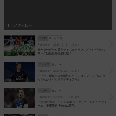
ミラノダービー
まとめ
欧州その他
2020.12.13. 1:30 pm
Posted on:
欧州ダービーを競うライバルクラブ、どっちが強い？
リーグ順位推移徹底比較！
ニュース
セリエA
2020.09.25. 4:30 pm
Posted on:
イブラ、新型コロナ陽性についてコメント…「私に挑
んだのか？バッドアイディアだ」
ニュース
セリエA
2020.09.16. 5:00 pm
Posted on:
「頑張れ中国」インテルDFシュクリニアルのユニフォ
ーム、中国国家博物館に展示