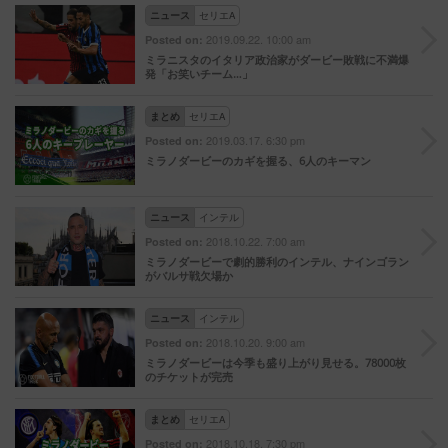
ニュース
セリエA
2019.09.22. 10:00 am
Posted on:
ミラニスタのイタリア政治家がダービー敗戦に不満爆
発「お笑いチーム…」
まとめ
セリエA
2019.03.17. 6:30 pm
Posted on:
ミラノダービーのカギを握る、6人のキーマン
ニュース
インテル
2018.10.22. 7:00 am
Posted on:
ミラノダービーで劇的勝利のインテル、ナインゴラン
がバルサ戦欠場か
ニュース
インテル
2018.10.20. 9:00 am
Posted on:
ミラノダービーは今季も盛り上がり見せる。78000枚
のチケットが完売
まとめ
セリエA
2018.10.18. 7:30 pm
Posted on: