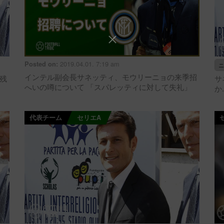
2019.04.01. 7:19 am
Posted on:
ニ
インテル副会長サネッティ、モウリーニョの来季招
残
サ
へいの噂について 「スパレッティに対して失礼」
か
代表チーム
セリエA