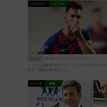
バルセロナ
セリエA
2020.09.09. 6:00 pm
Posted on:
ニュース
インテル副会長サネッティ、メッシの取引につい
語る「獲得は無理だった」
セリエA
移籍