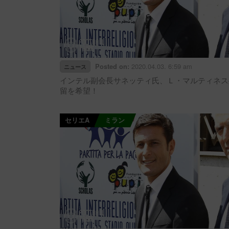
2020.04.03. 6:59 am
Posted on:
ニュース
インテル副会長サネッティ氏、Ｌ・マルティネス
留を希望！
セリエA
ミラン