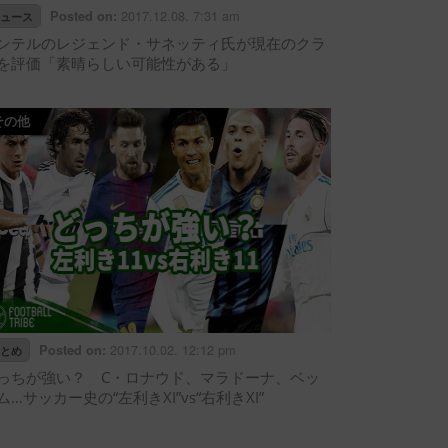
2017.12.08. 7:31 am
Posted on:
ュース
ンテルのレジェンド・サネッティ氏が現在のクラ
を評価「素晴らしい可能性がある」
その他
2017.10.02. 12:12 pm
Posted on:
とめ
っちが強い？ C・ロナウド、マラドーナ、ベッ
ム…サッカー史の“左利きXI”vs“右利きXI”