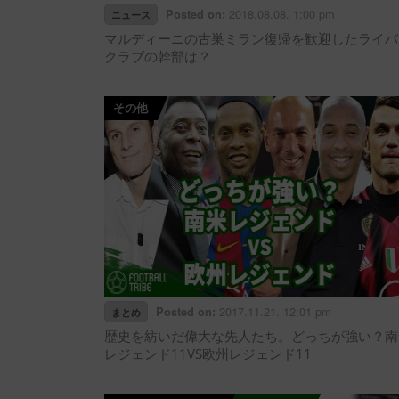
2018.08.08. 1:00 pm
Posted on:
ニュース
マルディーニの古巣ミラン復帰を歓迎したライバ
クラブの幹部は？
その他
2017.11.21. 12:01 pm
Posted on:
まとめ
歴史を紡いだ偉大な先人たち。どっちが強い？南
レジェンド11VS欧州レジェンド11