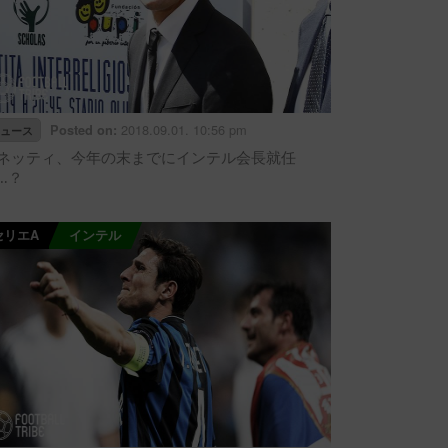
2018.09.01. 10:56 pm
Posted on:
ュース
ネッティ、今年の末までにインテル会長就任
…？
セリエA
インテル