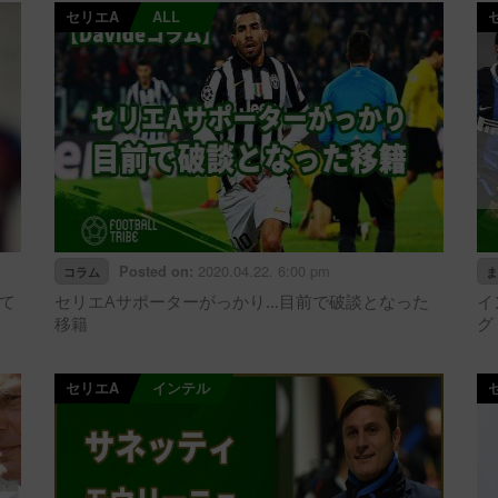
セリエA
ALL
2020.04.22. 6:00 pm
Posted on:
コラム
ま
て
セリエAサポーターがっかり…目前で破談となった
イ
移籍
グ
セリエA
インテル