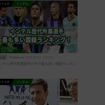
セリエA
インテル
2020.04.21. 1:37 pm
Posted on:
とめ
ンテル歴代所属選手の中で最も多い国籍ランキン
！
セリエA
インテル