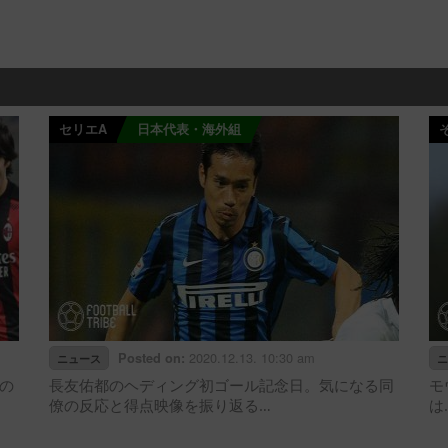
セリエA
日本代表・海外組
2020.12.13. 10:30 am
Posted on:
ニュース
ニ
の
長友佑都のヘディング初ゴール記念日。気になる同
モ
僚の反応と得点映像を振り返る…
は