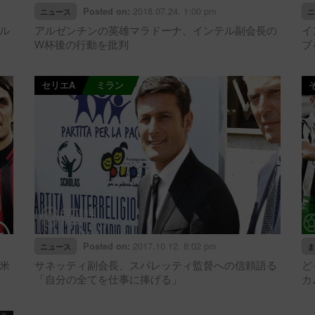
2018.07.24. 1:00 pm
Posted on:
ニュース
ニ
ル
アルゼンチンの英雄マラドーナ、インテル副会長の
イ
W杯後の行動を批判
ブ
セリエA
ミラン
2017.10.12. 8:02 pm
Posted on:
ニュース
ま
米
サネッティ副会長、スパレッティ監督への信頼語る
ど
「自分の全てを仕事に捧げる」
カ