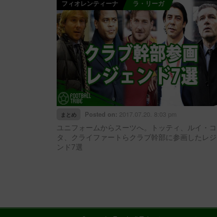
フィオレンティーナ
ラ・リーガ
2017.07.20. 8:03 pm
Posted on:
まとめ
ユニフォームからスーツへ。トッティ、ルイ・コ
タ、クライファートらクラブ幹部に参画したレジ
ンド7選