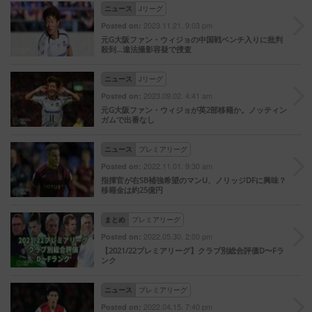
ニュース
Jリーグ
2023.11.21. 9:03 pm
Posted on:
元G大阪ファン・ウィジョの中国戦ベンチ入りに批判
殺到…違法撮影容疑で捜査
ニュース
Jリーグ
2023.09.02. 4:41 am
Posted on:
元G大阪ファン・ウィジョが英2部移籍か。ノッティン
ガムで出番なし
ニュース
プレミアリーグ
2022.11.01. 9:30 am
Posted on:
指揮官が右SB補強希望のマンU、ノリッジDFに興味？
移籍金は約25億円
まとめ
プレミアリーグ
2022.05.30. 2:00 pm
Posted on:
【2021/22プレミアリーグ】クラブ別総合評価D〜Fラ
ンク
ニュース
プレミアリーグ
2022.04.15. 7:40 pm
Posted on: