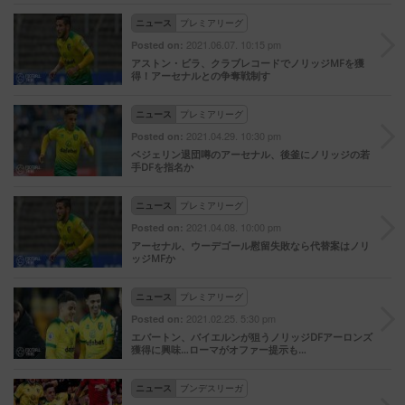
ニュース
プレミアリーグ
2021.06.07. 10:15 pm
Posted on:
アストン・ビラ、クラブレコードでノリッジMFを獲
得！アーセナルとの争奪戦制す
ニュース
プレミアリーグ
2021.04.29. 10:30 pm
Posted on:
ベジェリン退団噂のアーセナル、後釜にノリッジの若
手DFを指名か
ニュース
プレミアリーグ
2021.04.08. 10:00 pm
Posted on:
アーセナル、ウーデゴール慰留失敗なら代替案はノリ
ッジMFか
ニュース
プレミアリーグ
2021.02.25. 5:30 pm
Posted on:
エバートン、バイエルンが狙うノリッジDFアーロンズ
獲得に興味…ローマがオファー提示も…
ニュース
ブンデスリーガ