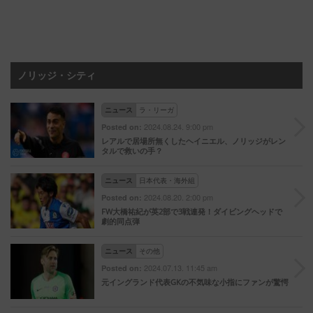
ノリッジ・シティ
ニュース
ラ・リーガ
2024.08.24. 9:00 pm
Posted on:
レアルで居場所無くしたヘイニエル、ノリッジがレン
タルで救いの手？
ニュース
日本代表・海外組
2024.08.20. 2:00 pm
Posted on:
FW大橋祐紀が英2部で3戦連発！ダイビングヘッドで
劇的同点弾
ニュース
その他
2024.07.13. 11:45 am
Posted on:
元イングランド代表GKの不気味な小指にファンが驚愕