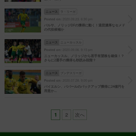
ニュース
ラ・リーガ
2020.09.23. 6:30 pm
Posted on:
バルサ、ノリッジDFの獲得に動く！退団濃厚なセメド
の代役候補か
ニュース
ニューカッスル
2020.09.06. 9:15 pm
Posted on:
ニューカッスル、ノリッジから若手有望株を確保！？
さらに2選手の獲得も秒読み段階？
ニュース
ブンデスリーガ
2020.07.28. 9:00 pm
Posted on:
バイエルン、パバールのバックアップ獲得に24億円を
用意か…
Posts
1
2
次へ
pagination