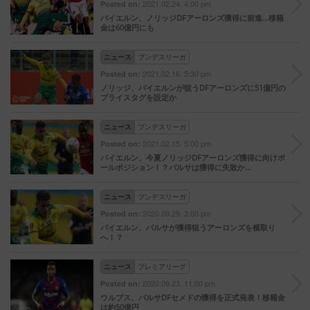
2021.02.24. 4:00 pm
Posted on:
バイエルン、ノリッジDFアーロンズ獲得に前進…移籍
金は60億円にも
ニュース
ブンデスリーガ
2021.02.16. 5:30 pm
Posted on:
ノリッジ、バイエルンが狙うDFアーロンズに51億円の
プライスタグを設定か
ニュース
ブンデスリーガ
2021.02.15. 5:00 pm
Posted on:
バイエルン、今夏ノリッジDFアーロンズ獲得に向けポ
ールポジション！？バルサは獲得に失敗か…
ニュース
ブンデスリーガ
2020.09.29. 3:00 pm
Posted on:
バイエルン、バルサが獲得狙うアーロンズを横取り
へ！？
ニュース
プレミアリーグ
2020.09.23. 11:00 pm
Posted on:
ウルブス、バルサDFセメドの獲得を正式発表！移籍金
は約50億円