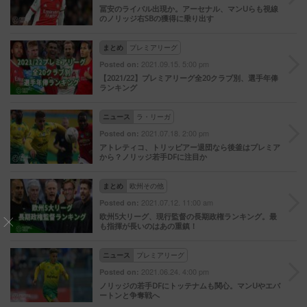
冨安のライバル出現か。アーセナル、マンUらも視線
のノリッジ右SBの獲得に乗り出す
まとめ
プレミアリーグ
2021.09.15. 5:00 pm
Posted on:
【2021/22】プレミアリーグ全20クラブ別、選手年俸
ランキング
ニュース
ラ・リーガ
2021.07.18. 2:00 pm
Posted on:
アトレティコ、トリッピアー退団なら後釜はプレミア
から？ノリッジ若手DFに注目か
まとめ
欧州その他
2021.07.12. 11:00 am
Posted on:
欧州5大リーグ、現行監督の長期政権ランキング。最
も指揮が長いのはあの重鎮！
ニュース
プレミアリーグ
2021.06.24. 4:00 pm
Posted on:
ノリッジの若手DFにトッテナムも関心。マンUやエバ
ートンと争奪戦へ