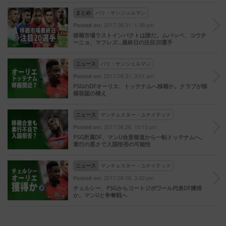
まとめ
パリ・サンジェルマン
2017.08.31. 1:38 pm
Posted on:
移籍市場ラストインパクトは誰だ。ムバッペ、コウチ
ーニョ、マフレズ…最終日の注目20選手
ニュース
パリ・サンジェルマン
2017.08.31. 3:01 am
Posted on:
PSGのDFオーリエ、トッテナムへ移籍か。クラブが移
籍容認の構え
ニュース
マンチェスター・ユナイテッド
2017.08.26. 10:10 pm
Posted on:
PSG所属DF、マンU合意報道から一転トッテナムへ。
素行の悪さで入国拒否の可能性
ニュース
マンチェスター・ユナイテッド
2017.08.08. 3:02 pm
Posted on:
チェルシー、PSGからコートジボワール代表DF獲得
か。マンUと争奪戦へ