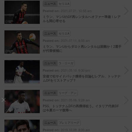
ニュース
セリエA
2021.07.21. 10:55 am
Posted on:
ミラン、マンUのDF再レンタルへオファー準備！レア
ルも関心寄せる
ニュース
セリエA
2021.07.11. 8:55 am
Posted on:
ミラン、マンUからダロト再レンタルは困難か！2選手
が代替候補に
ニュース
ラ・リーガ
2021.05.10. 9:30 pm
Posted on:
安価で右サイドバック獲得を目論むレアル、トッテナ
ムDFをリストアップ？
ニュース
リーグ・アン
2021.05.06. 9:28 am
Posted on:
PSG、トッテナムDFの再獲得狙う。イタリア代表DF
は今夏ローマ復帰へ
ニュース
プレミアリーグ
2019.10.09. 8:00 am
Posted on: