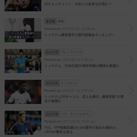
ポチェッティーノ、今冬に大改革を計画か？
まとめ
移籍
2019.07.03. 12:29 pm
Posted on:
トッテナム獲得選手の歴代移籍金ランキング！
ニュース
プレミアリーグ
2019.06.10. 5:58 pm
Posted on:
トッテナム、日本代表DF酒井宏樹の獲得を熱望か
ニュース
トッテナム
2019.01.16. 5:57 pm
Posted on:
トッテナムDFオーリエ、恋人を暴行…傷害容疑で2度
目の逮捕か
ニュース
パリ・サンジェルマン
2017.09.26. 10:31 pm
Posted on:
PSG、FFP制裁回避のため6選手の放出を検討か。
UEFAが警告を送る