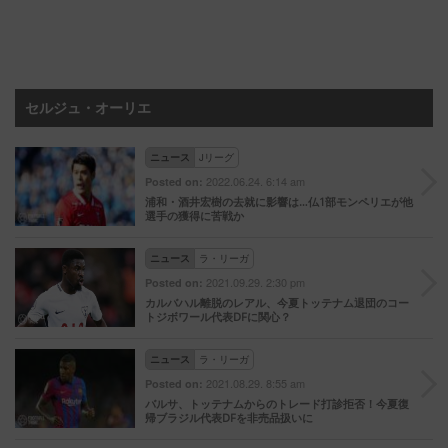
セルジュ・オーリエ
ニュース
Jリーグ
2022.06.24. 6:14 am
Posted on:
浦和・酒井宏樹の去就に影響は…仏1部モンペリエが他
選手の獲得に苦戦か
ニュース
ラ・リーガ
2021.09.29. 2:30 pm
Posted on:
カルバハル離脱のレアル、今夏トッテナム退団のコー
トジボワール代表DFに関心？
ニュース
ラ・リーガ
2021.08.29. 8:55 am
Posted on:
バルサ、トッテナムからのトレード打診拒否！今夏復
帰ブラジル代表DFを非売品扱いに