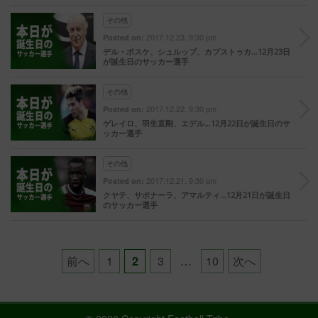
その他
2017.12.23. 9:30 pm
Posted on:
デル・ボスケ、シュルップ、カプストゥカ…12月23日
が誕生日のサッカー選手
その他
2017.12.22. 9:30 pm
Posted on:
ゲレイロ、羽生直剛、エデル…12月22日が誕生日のサ
ッカー選手
その他
2017.12.21. 9:30 pm
Posted on:
クヤテ、サポナーラ、アマルティ…12月21日が誕生日
のサッカー選手
Posts
前へ
1
2
3
…
10
次へ
pagination