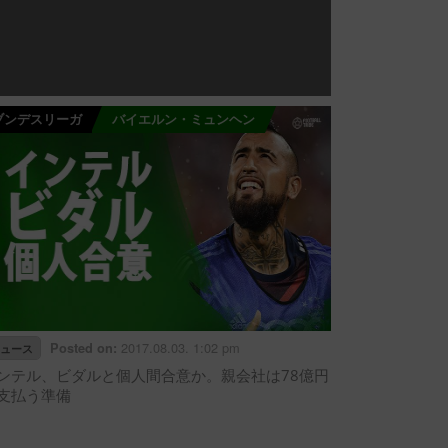
ブンデスリーガ
バイエルン・ミュンヘン
2017.08.03. 1:02 pm
Posted on:
ュース
ンテル、ビダルと個人間合意か。親会社は78億円
支払う準備