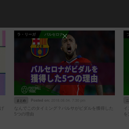
ラ・リーガ
バルセロナ
2018.08.04. 7:30 pm
Posted on:
まとめ
ニ
げ
なんでこのタイミング？バルサがビダルを獲得した
イ
5つの理由
を