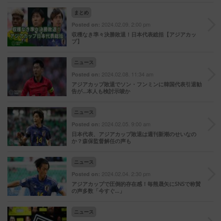
まとめ
2024.02.09. 2:00 pm
Posted on:
収穫なき準々決勝敗退！日本代表総括【アジアカッ
プ】
ニュース
2024.02.08. 11:34 am
Posted on:
アジアカップ敗退でソン・フンミンに韓国代表引退勧
告が…本人も検討示唆か
ニュース
2024.02.05. 9:00 am
Posted on:
日本代表、アジアカップ敗退は週刊新潮のせいなの
か？森保監督解任の声も
ニュース
2024.02.04. 2:30 pm
Posted on:
アジアカップで圧倒的存在感！毎熊晟矢にSNSで称賛
の声多数「今すぐ…」
ニュース