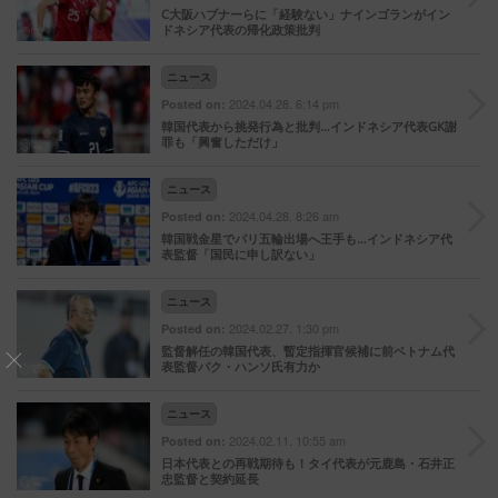
C大阪ハブナーらに「経験ない」ナインゴランがイン
ドネシア代表の帰化政策批判
ニュース
2024.04.28. 6:14 pm
Posted on:
韓国代表から挑発行為と批判…インドネシア代表GK謝
罪も「興奮しただけ」
ニュース
2024.04.28. 8:26 am
Posted on:
韓国戦金星でパリ五輪出場へ王手も…インドネシア代
表監督「国民に申し訳ない」
ニュース
2024.02.27. 1:30 pm
Posted on:
監督解任の韓国代表、暫定指揮官候補に前ベトナム代
表監督パク・ハンソ氏有力か
ニュース
2024.02.11. 10:55 am
Posted on:
日本代表との再戦期待も！タイ代表が元鹿島・石井正
忠監督と契約延長