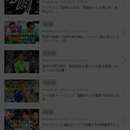
2024.02.04. 8:30 am
Posted on:
アジアカップ放映のDAZN、視聴者から不満の声。有
料なのに…
まとめ
2024.01.29. 6:00 pm
Posted on:
菅原VS毎熊？日本代表が挑むバーレーン戦の見どころ
【アジアカップ】
ニュース
2024.01.23. 5:30 pm
Posted on:
浦和GK西川周作、差別発言を受けたGK鈴木彩艶への
エールが大反響！
ニュース
2024.01.20. 9:00 am
Posted on:
タイ代表ティーラトン、国際Aマッチ通算100試合に王
手
まとめ
2024.01.12. 2:00 pm
Posted on:
アジアカップに臨むJリーグで活躍する外国籍選手たち