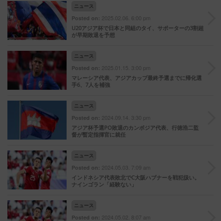
ニュース
2025.02.06. 6:00 pm
Posted on:
U20アジア杯で日本と同組のタイ、サポーターの3割超
が早期敗退を予想
ニュース
2025.01.15. 3:00 pm
Posted on:
マレーシア代表、アジアカップ最終予選までに帰化選
手6、7人を補強
ニュース
2024.09.14. 3:30 pm
Posted on:
アジア杯予選PO敗退のカンボジア代表、行徳浩二監
督が暫定指揮官に就任
ニュース
2024.05.03. 7:09 am
Posted on:
インドネシア代表敗北でC大阪ハブナーを戦犯扱い。
ナインゴラン「経験ない」
ニュース
2024.05.02. 8:07 am
Posted on: