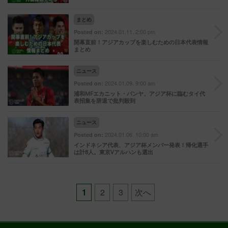
まとめ
2024.01.11. 2:00 pm
Posted on:
開幕直前！アジアカップを楽しむための日本代表情報
まとめ
ニュース
2024.01.09. 9:00 am
Posted on:
浦和MFエカニット・パンヤ、アジア杯に臨むタイ代
表招集を辞退で批判殺到
ニュース
2024.01.06. 10:00 am
Posted on:
インドネシア代表、アジア杯メンバー発表！帰化選手
は計8人。東京Vアルハンも選出
Posts
1
2
3
次へ
pagination