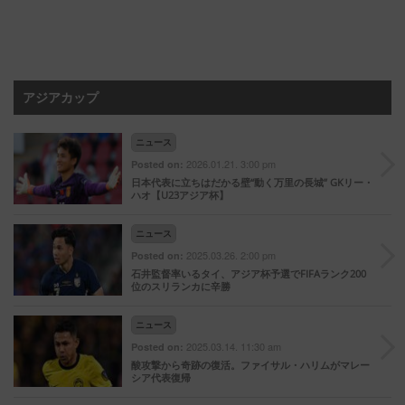
アジアカップ
ニュース
2026.01.21. 3:00 pm
Posted on:
日本代表に立ちはだかる壁“動く万里の長城” GKリー・
ハオ【U23アジア杯】
ニュース
2025.03.26. 2:00 pm
Posted on:
石井監督率いるタイ、アジア杯予選でFIFAランク200
位のスリランカに辛勝
ニュース
2025.03.14. 11:30 am
Posted on:
酸攻撃から奇跡の復活。ファイサル・ハリムがマレー
シア代表復帰