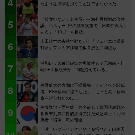
4
たような役割を担うことはできなかった」
「彼女いない」名古屋から海外再挑戦の倍井
5
謙、ベルギー1部の結果次第で「日本代表入り
ある」「10ゴール目標」
上田綺世の去就で動きが！「フェイエに獲得
6
打診」プレミア移籍で板倉滉と共闘説も
浦和レッズ移籍破談の可能性も？元湘南・川
7
崎DF山根視来が「問題抱えている」
佐野航大の言動に不満爆発！ナイメヘン関係
8
者「PSV移籍に協力した」「もっと高い移籍
金を得られたのに…」
佐藤隆治・西村雄一の名前も！韓国代表戦の
9
担当審判員に性的接待受けた疑惑浮上！元関
係者「慣例」海外報道
「激しいブーイングとやじを浴びた」山本天
10