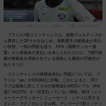
カカ（徳島ヴォルティス在籍時） 写真：Getty Images
ブラジル1部コリンチャンスは、徳島ヴォルティスか
ら獲得したDFカカをはじめ、複数選手の移籍金が未払
い状態。一部の問題を巡り、FIFA（国際サッカー連
盟）から移籍金の支払いを命じられただけに、7億円規
模の移籍金を滞納されている徳島にも勝訴の可能性が
ありそうだ。
コリンチャンスの移籍金未払い問題については、ブ
ラジル『ge』が9月26日に詳報。これによると、同ク
ラブは徳島に対してカカの移籍金2,400万レアル（約6
億7,100万円）を一切支払っていない模様。MLS（メジ
ャーリーグサッカー）ニューヨーク・シティに対する
タレス・マグノのレンタル料、デンマーク1部ミッティ