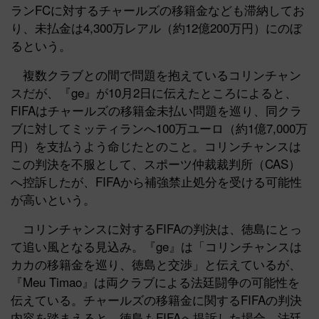
ランFCに対するチャールズの移籍金なども滞納してお
り、未払金は4,300万レアル（約12億200万円）にのぼ
るという。
複数クラブとの間で問題を抱えているコリンチャン
スだが、『ge』が10月2日に伝えたところによると、
FIFAはチャールズの移籍金未払い問題を巡り、同クラ
ブに対してミッティランへ100万ユーロ（約1億7,000万
円）を支払うよう命じたとのこと。コリンチャンスは
この判決を不服として、スポーツ仲裁裁判所（CAS）
へ控訴したが、FIFAから補強禁止処分を受ける可能性
が高いという。
コリンチャンスに対するFIFAの判決は、徳島にとっ
て追い風となる見込み。『ge』は「コリンチャンスは
カカの移籍金を巡り、徳島と交渉」と伝えているが、
『Meu Timao』は両クラブによる法廷闘争の可能性を
伝えている。チャールズの移籍金に関するFIFAの判決
内容を踏まえると、徳島もFIFAへ提訴した場合、法廷