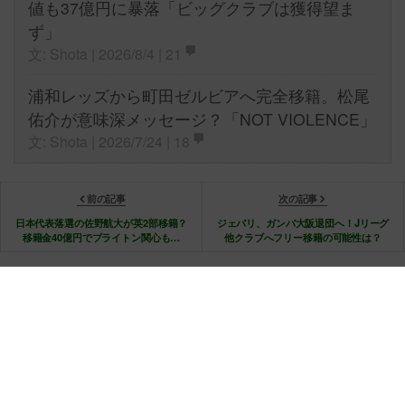
値も37億円に暴落「ビッグクラブは獲得望ま
ず」
文: Shota | 2026/8/4 |
21
浦和レッズから町田ゼルビアへ完全移籍。松尾
佑介が意味深メッセージ？「NOT VIOLENCE」
文: Shota | 2026/7/24 |
18
前の記事
次の記事
日本代表落選の佐野航大が英2部移籍？
ジェバリ、ガンバ大阪退団へ！Jリーグ
移籍金40億円でブライトン関心も…
他クラブへフリー移籍の可能性は？
© 2026 Copyright Football Tribe
会社案内
お問い合わせ
プライバシーポリシー