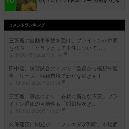
翔がドルトムント日本ツアーで評価を下げる
コメントランキング
三笘薫の自動車事故を受け、ブライトンが声明
を発表！「クラブとして本件について…」
文: MOUNT | 2026/7/9 |
44
田中碧、練習試合のミスで「監督から構想外通
告」リーズ、移籍市場で新たな動きも！
文: Shota | 2026/7/28 |
34
三笘薫、事故により「去就に新たな不安」ブラ
イトン退団の可能性も「問題相次ぎ…」
文: Shota | 2026/7/11 |
27
久保建英に問題が！「ソシエダが判断」市場価