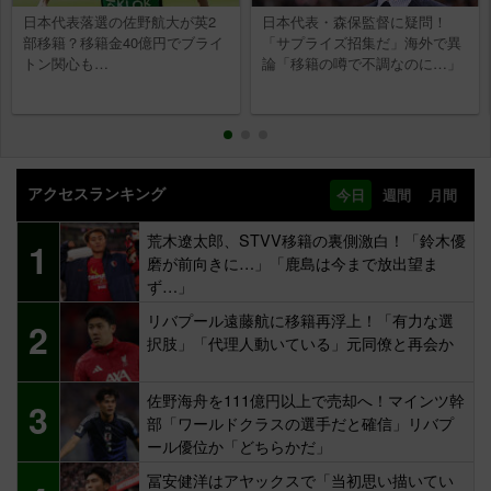
日本代表落選の佐野航大が英2
日本代表・森保監督に疑問！
部移籍？移籍金40億円でブライ
「サプライズ招集だ」海外で異
トン関心も…
論「移籍の噂で不調なのに…」
アクセスランキング
今日
週間
月間
荒木遼太郎、STVV移籍の裏側激白！「鈴木優
1
磨が前向きに…」「鹿島は今まで放出望ま
ず…」
リバプール遠藤航に移籍再浮上！「有力な選
2
択肢」「代理人動いている」元同僚と再会か
佐野海舟を111億円以上で売却へ！マインツ幹
3
部「ワールドクラスの選手だと確信」リバプ
ール優位か「どちらかだ」
冨安健洋はアヤックスで「当初思い描いてい