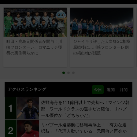
町田・鹿島元関係者が関与！川
ジャイキリ許した天皇杯SC相模
崎フロンターレ、ロマニッチ獲
原戦後に…川崎フロンターレ側
得の裏側明らかに
の掲出物が話題
アクセスランキング
今日
週間
月間
佐野海舟を111億円以上で売却へ！マインツ幹
1
部「ワールドクラスの選手だと確信」リバプ
ール優位か「どちらかだ」
リバプール遠藤航に移籍再浮上！「有力な選
2
択肢」「代理人動いている」元同僚と再会か