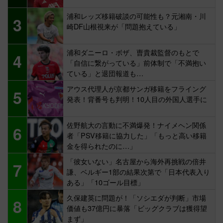
浦和レッズ移籍破談の可能性も？元湘南・川
3
崎DF山根視来が「問題抱えている」
浦和ダニーロ・ボザ、曺貴裁監督のもとで
4
「自信に繋がっている」前体制で「不満抱い
ている」と退団報道も…
アウス代理人が京都サンガ移籍をフライング
5
発表！背番号も判明！10人目の外国人選手に
佐野航大の言動に不満爆発！ナイメヘン関係
6
者「PSV移籍に協力した」「もっと高い移籍
金を得られたのに…」
「彼女いない」名古屋から海外再挑戦の倍井
7
謙、ベルギー1部の結果次第で「日本代表入り
ある」「10ゴール目標」
久保建英に問題が！「ソシエダが判断」市場
8
価値も37億円に暴落「ビッグクラブは獲得望
まず」