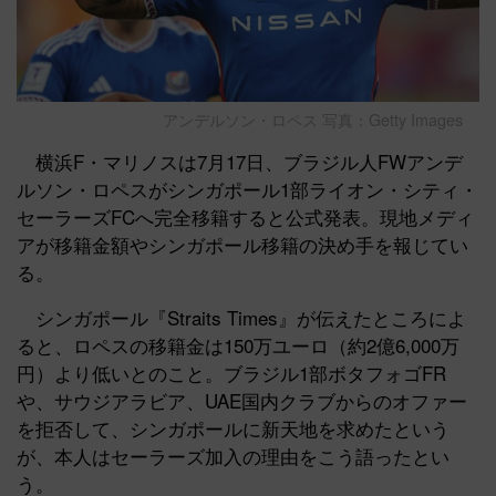
アンデルソン・ロペス 写真：Getty Images
横浜F・マリノスは7月17日、ブラジル人FWアンデ
ルソン・ロペスがシンガポール1部ライオン・シティ・
セーラーズFCへ完全移籍すると公式発表。現地メディ
アが移籍金額やシンガポール移籍の決め手を報じてい
る。
シンガポール『Straits Times』が伝えたところによ
ると、ロペスの移籍金は150万ユーロ（約2億6,000万
円）より低いとのこと。ブラジル1部ボタフォゴFR
や、サウジアラビア、UAE国内クラブからのオファー
を拒否して、シンガポールに新天地を求めたという
が、本人はセーラーズ加入の理由をこう語ったとい
う。