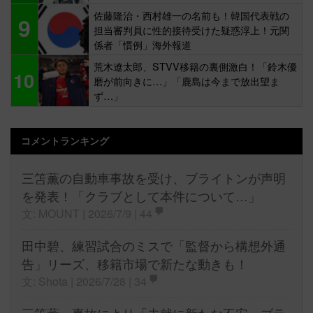
佐藤隆治・西村雄一の名前も！韓国代表戦の
9
担当審判員に性的接待受けた疑惑浮上！元関
係者「慣例」海外報道
荒木遼太郎、STVV移籍の裏側激白！「鈴木優
10
磨が前向きに…」「鹿島は今まで放出望ま
ず…」
コメントランキング
三笘薫の自動車事故を受け、ブライトンが声明
を発表！「クラブとして本件について…」
文: MOUNT | 2026/7/9 |
44
田中碧、練習試合のミスで「監督から構想外通
告」リーズ、移籍市場で新たな動きも！
文: Shota | 2026/7/28 |
34