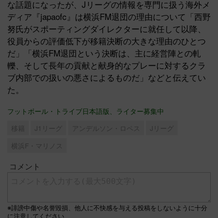
な話題になったが、Jリーグの情報を専門に扱う海外メ
ディア『japaofc』は横浜FM退団の理由について「西野
努氏がスポーティングダイレクターに就任して以降、
役員からの評価低下が移籍決断の大きな理由のひとつ
だ」「横浜FM退団という決断は、主に経営陣との軋
轢、そして長年の貢献と献身的なプレーに対するクラ
ブ内部での扱いの悪さによるものだ」などと伝えてい
た。
フットボール・トライブ日本語版、ライター募集中
移籍
J1リーグ
アンデルソン・ロペス
Jリーグ
横浜F・マリノス