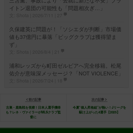
三笘薫、事故により「去就に新たな不安」ブラ
イトン退団の可能性も「問題相次ぎ…」
文: Shota | 2026/7/11 |
27
久保建英に問題が！「ソシエダが判断」市場価
値も37億円に暴落「ビッグクラブは獲得望ま
ず」
文: Shota | 2026/8/4 |
21
浦和レッズから町田ゼルビアへ完全移籍。松尾
佑介が意味深メッセージ？「NOT VIOLENCE」
文: Shota | 2026/7/24 |
18
前の記事
次の記事
古巣・鹿島戦を視察！日本人選手獲得
今夏“個人昇格組”が熱い！Jリーグを
も？レネ・ヴァイラーがMLSクラブ監
駆け上がった4選手【2025】
督に