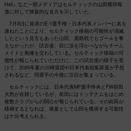
Hail』など一部メディアはセルティックの山田獲得報
道に対して懐疑的な見方を示していた。
7月3日に発表のE-1選手権・日本代表メンバーに名を
連ねたことにより、セルティック移籍の可能性が消滅
したという見方もあった山田。鹿島戦でもゴールを奪
えなかったが、試合後、目に涙を浮かべながらチーム
メイトと抱擁を交わしている。セルティック移籍の可
能性が報じられていただけに、この試合後の様子を受
けて、2025年夏の川崎退団や日本代表招集辞退が予想
されるなど、同選手の今後に注目が集まっている。
セルティックには、日本代表MF旗手怜央とFW前田
大然が在籍しているが、前田にはトッテナムをはじめ
複数クラブからの関心が報じられている。その前田が
移籍するとなれば、後釜として山田を獲得する可能性
は十分考えられる。