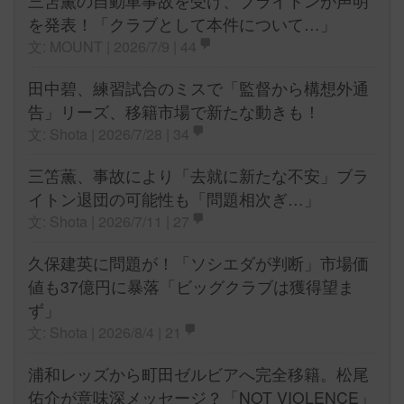
三笘薫の自動車事故を受け、ブライトンが声明
を発表！「クラブとして本件について…」
文: MOUNT | 2026/7/9 |
44
田中碧、練習試合のミスで「監督から構想外通
告」リーズ、移籍市場で新たな動きも！
文: Shota | 2026/7/28 |
34
三笘薫、事故により「去就に新たな不安」ブラ
イトン退団の可能性も「問題相次ぎ…」
文: Shota | 2026/7/11 |
27
久保建英に問題が！「ソシエダが判断」市場価
値も37億円に暴落「ビッグクラブは獲得望ま
ず」
文: Shota | 2026/8/4 |
21
浦和レッズから町田ゼルビアへ完全移籍。松尾
佑介が意味深メッセージ？「NOT VIOLENCE」