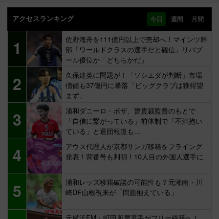
アクセスランキング
今日
週間
月間
佐野海舟を111億円以上で売却へ！マインツ幹
1
部「ワールドクラスの選手だと確信」リバプ
ール優位か「どちらかだ」
久保建英に問題が！「ソシエダが判断」市場
2
価値も37億円に暴落「ビッグクラブは獲得望
まず」
浦和ダニーロ・ボザ、曺貴裁監督のもとで
3
「自信に繋がっている」前体制で「不満抱い
ている」と退団報道も…
アウス代理人が京都サンガ移籍をフライング
4
発表！背番号も判明！10人目の外国人選手に
浦和レッズ移籍破談の可能性も？元湘南・川
5
崎DF山根視来が「問題抱えている」
元横浜FM・町田所属選手がフリー移籍へ！