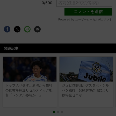
関連記事
トップ入りせず…新潟から獲得
ジュビロ磐田がグスタボ・シル
の稲村隼翔巡りセルティック監
バを獲得！契約解除条項により
督「レンタル移籍か…」
移籍金ゼロか