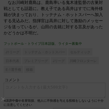
なお川崎対鹿島は、鹿島率いる鬼木達監督の古巣対
戦としても話題に。教え子である高井はすでに海外移
籍が決まっており、トッテナム・ホットスパーへ加入
する見込みだ。指揮官は高井に対して激励のメッセー
ジを送っているが、山田の去就に対する言及があった
かどうかは不明だ。
フットボール・トライブ日本語版、ライター募集中
J1リーグ
トッテナム・ホットスパー
セルティック
日本代表
プレミアリーグ
Jリーグ
川崎フロンターレ
E-1選手権
移籍