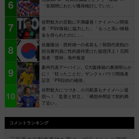
6
「長期間にわたり獲得検討していた」
佐野航大の言動に不満爆発！ナイメヘン関係
7
者「PSV移籍に協力した」「もっと高い移籍
金を得られたのに…」
佐藤隆治・西村雄一の名前も！韓国代表戦の
8
担当審判員に性的接待受けた疑惑浮上！元関
係者「慣例」海外報道
豪州代表アーバイン、C大阪移籍の裏側明らか
9
に！「狂ったことだ」ザンクトパウリ関係者
証言「PR目的の補強」
佐野航大につづき…小川航基もナイメヘン退
10
団へ！「監督と対立」「構想外間近で契約満
了近い」
コメントランキング