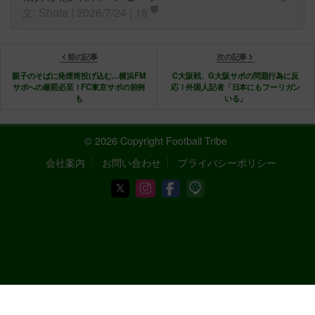
文: Shota | 2026/7/24 |
18
前の記事
次の記事
親子のそばに発煙筒投げ込む…横浜FM
C大阪戦、G大阪サポの問題行為に反
サポへの厳罰必至！FC東京サポの前例
応！外国人記者「日本にもフーリガン
も
いる」
© 2026 Copyright Football Tribe
会社案内
お問い合わせ
プライバシーポリシー