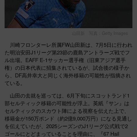
山田新 写真：Getty Images
川崎フロンターレ所属FW山田新は、7月5日に行われ
た明治安田J1リーグ第23節の鹿島アントラーズ戦でフ
ル出場。EAFF E-1サッカー選手権（旧東アジア選手
権）の日本代表に招集されているが、試合後の様子か
ら、DF高井幸大と同じく海外移籍の可能性が指摘され
ている。
山田の去就を巡っては、6月下旬にスコットランド1
部セルティック移籍の可能性が浮上。英紙『サン』は
セルティックのスカウト陣による視察を伝えた上で、
移籍金が150万ポンド（約2億9,000万円）になる見通し
を伝えていたが、2025シーズンのJ1リーグ公式戦で2
ゴールにとどまっていることを理由に、『67 Hail