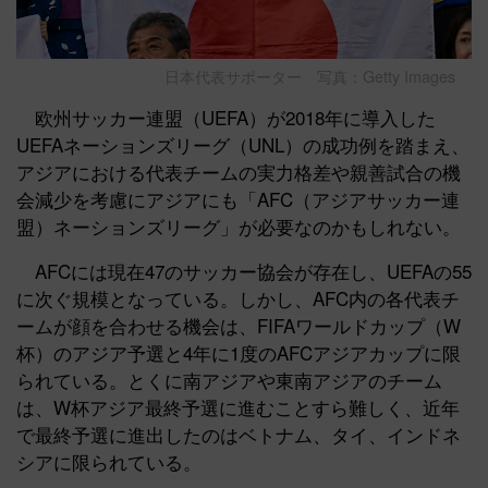
日本代表サポーター 写真：Getty Images
欧州サッカー連盟（UEFA）が2018年に導入した
UEFAネーションズリーグ（UNL）の成功例を踏まえ、
アジアにおける代表チームの実力格差や親善試合の機
会減少を考慮にアジアにも「AFC（アジアサッカー連
盟）ネーションズリーグ」が必要なのかもしれない。
AFCには現在47のサッカー協会が存在し、UEFAの55
に次ぐ規模となっている。しかし、AFC内の各代表チ
ームが顔を合わせる機会は、FIFAワールドカップ（W
杯）のアジア予選と4年に1度のAFCアジアカップに限
られている。とくに南アジアや東南アジアのチーム
は、W杯アジア最終予選に進むことすら難しく、近年
で最終予選に進出したのはベトナム、タイ、インドネ
シアに限られている。