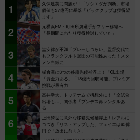
久保建英に問題が！「ソシエダが判断」市場
1
価値も37億円に暴落「ビッグクラブは獲得望
まず」
元横浜FM・町田所属選手がフリー移籍へ！
2
「長期間にわたり獲得検討していた」
堂安律が不満「プレーしづらい」監督交代で
3
もフランクフルト退団の可能性あった！スタ
メン白紙に
板倉滉に3つの移籍先候補浮上！「CL出場」
4
「資金力ある」「18億円回収可能」プレミア
挑戦が最有力
高井幸大、トッテナムで構想外に！「全試合
5
出場も…」関係者「ブンデス再レンタルあ
る」
上田綺世に意外な移籍先候補浮上！レアルに
6
つづき「リストアップした」フェイエは65億
円で「放出に前向き」