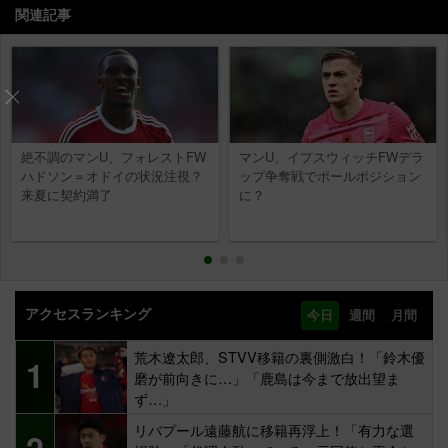
関連記事
絶不調のマンU、フォレストFW
マンU、イプスウィッチFWデラ
ハドソン＝オドイの状況注視？
ップ争奪戦でポールポジション
来夏に契約満了
に？
アクセスランキング
今日
週間
月間
荒木遼太郎、STVV移籍の裏側激白！「鈴木優
1
磨が前向きに…」「鹿島は今まで放出望ま
ず…」
リバプール遠藤航に移籍再浮上！「有力な選
2