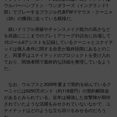
ウルバーハンプトン・ワンダラーズ（イングランド1
部）でプレーするブラジル代表FWマテウス・クーニャ
（25）の獲得に迫っている模様だ。
鋭いドリブル突破やチャンスメイク能力の高さなど
を武器にここまでのプレミアリーグ31試合に出場して
15ゴール6アシストを記録しているクーニャとユナイテ
ッドは個人条件に関する合意が最終段階にあるとのこ
と。同選手はユナイテッドのプロジェクトを受け入れ
ており、関係者間で最終的な詳細を整理しているよう
だ。
なお、ウルブスと2029年夏まで契約を結んでいるク
ーニャには6250万ポンド（約118億円）の契約解除金
があるとみられている。近年は補強した攻撃陣が期待
されていたような活躍をみせされていないなかで、ユ
ナイテッドはどのような立ち回りをみせるのだろう
か。