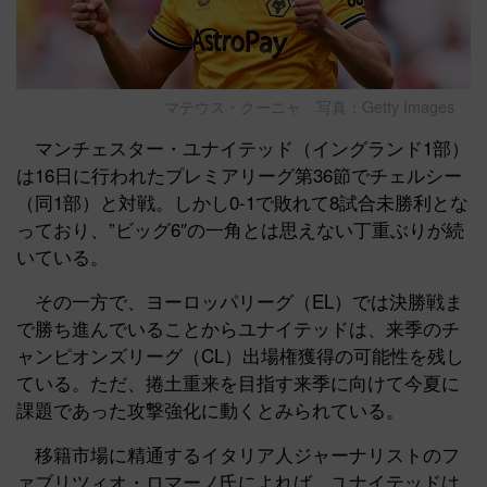
マテウス・クーニャ 写真：Getty Images
マンチェスター・ユナイテッド（イングランド1部）
は16日に行われたプレミアリーグ第36節でチェルシー
（同1部）と対戦。しかし0-1で敗れて8試合未勝利とな
っており、”ビッグ6″の一角とは思えない丁重ぶりが続
いている。
その一方で、ヨーロッパリーグ（EL）では決勝戦ま
で勝ち進んでいることからユナイテッドは、来季のチ
ャンピオンズリーグ（CL）出場権獲得の可能性を残し
ている。ただ、捲土重来を目指す来季に向けて今夏に
課題であった攻撃強化に動くとみられている。
移籍市場に精通するイタリア人ジャーナリストのフ
ァブリツィオ・ロマーノ氏によれば、ユナイテッドは