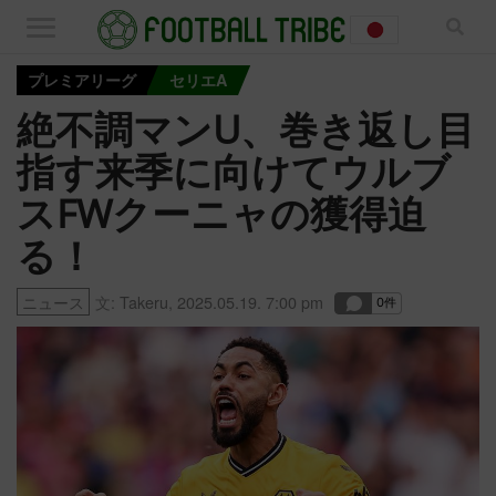
プレミアリーグ
セリエA
絶不調マンU、巻き返し目
指す来季に向けてウルブ
スFWクーニャの獲得迫
る！
ニュース
文:
Takeru
,
2025.05.19. 7:00 pm