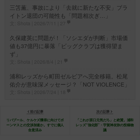
三笘薫、事故により「去就に新たな不安」ブラ
イトン退団の可能性も「問題相次ぎ…」
文: Shota | 2026/7/11 |
27
久保建英に問題が！「ソシエダが判断」市場価
値も37億円に暴落「ビッグクラブは獲得望ま
ず」
文: Shota | 2026/8/4 |
21
浦和レッズから町田ゼルビアへ完全移籍。松尾
佑介が意味深メッセージ？「NOT VIOLENCE」
文: Shota | 2026/7/24 |
18
前の記事
次の記事
リバプール、ケルケズ獲得に向けてボ
「これが原口元気だろ」と絶賛。浦和
ーンマスとの交渉加速か。すでに個人
レッズ“強化部”・宇賀神友弥の投稿物
合意済み
議