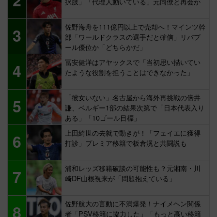
択肢」「代理人動いている」元同僚と再会か
佐野海舟を111億円以上で売却へ！マインツ幹
3
部「ワールドクラスの選手だと確信」リバプ
ール優位か「どちらかだ」
冨安健洋はアヤックスで「当初思い描いてい
4
たような役割を担うことはできなかった」
「彼女いない」名古屋から海外再挑戦の倍井
5
謙、ベルギー1部の結果次第で「日本代表入り
ある」「10ゴール目標」
上田綺世の去就で動きが！「フェイエに獲得
6
打診」プレミア移籍で板倉滉と共闘説も
浦和レッズ移籍破談の可能性も？元湘南・川
7
崎DF山根視来が「問題抱えている」
佐野航大の言動に不満爆発！ナイメヘン関係
8
者「PSV移籍に協力した」「もっと高い移籍