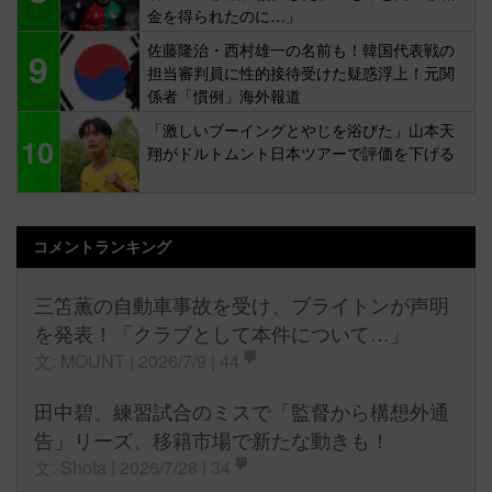
金を得られたのに…」
佐藤隆治・西村雄一の名前も！韓国代表戦の
9
担当審判員に性的接待受けた疑惑浮上！元関
係者「慣例」海外報道
「激しいブーイングとやじを浴びた」山本天
10
翔がドルトムント日本ツアーで評価を下げる
コメントランキング
三笘薫の自動車事故を受け、ブライトンが声明
を発表！「クラブとして本件について…」
文: MOUNT | 2026/7/9 |
44
田中碧、練習試合のミスで「監督から構想外通
告」リーズ、移籍市場で新たな動きも！
文: Shota | 2026/7/28 |
34