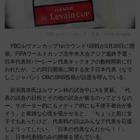
YBCルヴァンカップ 写真：Getty Images
YBCルヴァンカップ1stラウンド1回戦が3月20日に開
催。FIFAワールドカップ北中米大会アジア最終予選・
日本代表対バーレーン代表キックオフの数時間前に行
われたが、この同日開催に関する女子日本代表（なで
しこジャパン）OBのSNS投稿が話題を呼んでいる。
岩渕真奈氏はルヴァン杯の試合中にXを更新。「代
表の試合の日程とその他の試合が被るのってどうなの
ー。サポーター的にもメディア的にも不便不都合が多
そう」と複雑な心境を覗かせると、「ちょっと前に女
子でもあったけど、代表戦の日はみんなで代表を応援
しようってしたい」「日本の代表なんだから！！」
と、日本代表戦のみの開催を望んでいる。