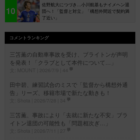
佐野航大につづき…小川航基もナイメヘン退
10
団へ！「監督と対立」「構想外間近で契約満
了近い」
コメントランキング
三笘薫の自動車事故を受け、ブライトンが声明
を発表！「クラブとして本件について…」
文: MOUNT | 2026/7/9 |
44
田中碧、練習試合のミスで「監督から構想外通
告」リーズ、移籍市場で新たな動きも！
文: Shota | 2026/7/28 |
34
三笘薫、事故により「去就に新たな不安」ブラ
イトン退団の可能性も「問題相次ぎ…」
文: Shota | 2026/7/11 |
27