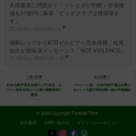
久保建英に問題が！「ソシエダが判断」市場価
値も37億円に暴落「ビッグクラブは獲得望ま
ず」
文: Shota | 2026/8/4 |
21
浦和レッズから町田ゼルビアへ完全移籍。松尾
佑介が意味深メッセージ？「NOT VIOLENCE」
文: Shota | 2026/7/24 |
18
前の記事
次の記事
日本代表DF長友佑都欠くFC東京、ル
バーレーン戦・日本代表DF瀬古歩夢に
ヴァン杯奈良戦ゴール裏の横断幕巡り
セレッソ大阪OB柿谷曜一朗が辛辣解説
賛否
© 2026 Copyright Football Tribe
会社案内
お問い合わせ
プライバシーポリシー