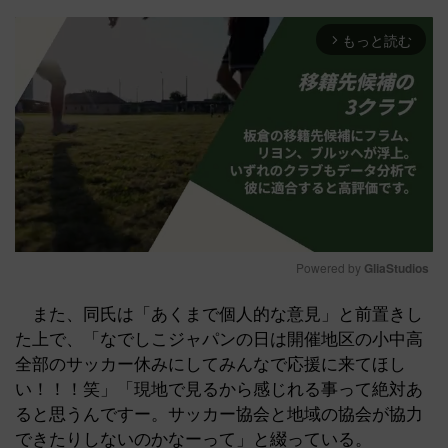
もっと読む
arrow_forward_ios
Powered by 
GliaStudios
Mute
また、同氏は「あくまで個人的な意見」と前置きし
た上で、「なでしこジャパンの日は開催地区の小中高
全部のサッカー休みにしてみんなで応援に来てほし
い！！！笑」「現地で見るから感じれる事って絶対あ
ると思うんですー。サッカー協会と地域の協会が協力
できたりしないのかなーって」と綴っている。