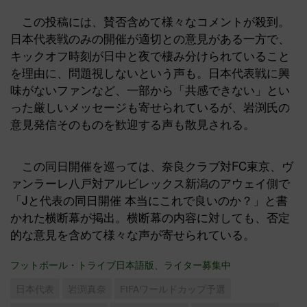
この投稿には、賛否含めて様々なコメントが殺到。
日本代表戦のみの開催が適切との意見がある一方で、
キックオフ時刻が日中と夜で棲み分けられていること
を理由に、問題視しないという声も。日本代表戦に興
味がないファンなど、一部から「共感できない」とい
った厳しいメッセージも寄せられているが、岩渕氏の
意見発信そのものを歓迎する声も散見される。
この同日開催を巡っては、奈良クラブ対FC東京、ヴ
ァンラーレ八戸対アルビレックス新潟のアウェイ側で
「Jと代表の同日開催 本当にこれで良いのか？」と書
かれた横断幕が掲出。横断幕の内容に対しても、否定
的な意見を含めて様々な声が寄せられている。
フットボール・トライブ日本語版、ライター募集中
日本代表
岩渕真奈
FIFAワールドカップ予選