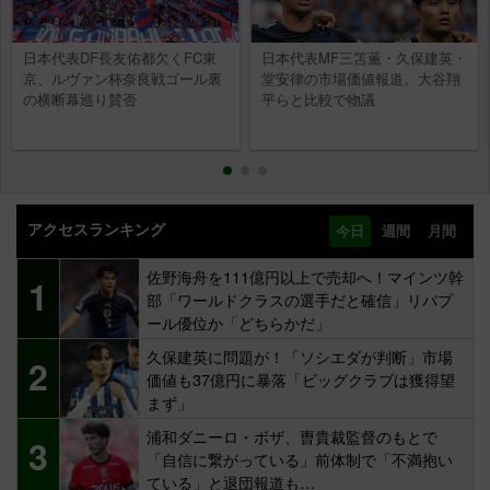
日本代表DF長友佑都欠くFC東
日本代表MF三笘薫・久保建英・
京、ルヴァン杯奈良戦ゴール裏
堂安律の市場価値報道。大谷翔
の横断幕巡り賛否
平らと比較で物議
アクセスランキング
今日
週間
月間
佐野海舟を111億円以上で売却へ！マインツ幹
1
部「ワールドクラスの選手だと確信」リバプ
ール優位か「どちらかだ」
久保建英に問題が！「ソシエダが判断」市場
2
価値も37億円に暴落「ビッグクラブは獲得望
まず」
浦和ダニーロ・ボザ、曺貴裁監督のもとで
3
「自信に繋がっている」前体制で「不満抱い
ている」と退団報道も…