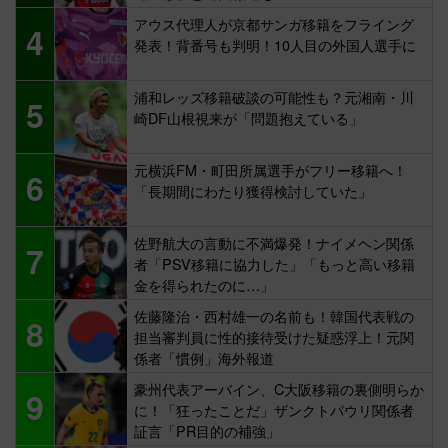
アウス代理人が京都サンガ移籍をフライング
4
発表！背番号も判明！10人目の外国人選手に
浦和レッズ移籍破談の可能性も？元湘南・川
5
崎DF山根視来が「問題抱えている」
元横浜FM・町田所属選手がフリー移籍へ！
6
「長期間にわたり獲得検討していた」
佐野航大の言動に不満爆発！ナイメヘン関係
7
者「PSV移籍に協力した」「もっと高い移籍
金を得られたのに…」
佐藤隆治・西村雄一の名前も！韓国代表戦の
8
担当審判員に性的接待受けた疑惑浮上！元関
係者「慣例」海外報道
豪州代表アーバイン、C大阪移籍の裏側明らか
9
に！「狂ったことだ」ザンクトパウリ関係者
証言「PR目的の補強」