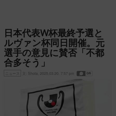
日本代表W杯最終予選と
ルヴァン杯同日開催。元
選手の意見に賛否「不都
合多そう」
ニュース
文:
Shota
,
2025.03.20. 7:57 pm