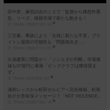
田中碧、練習試合のミスで「監督から構想外通
告」リーズ、移籍市場で新たな動きも！
文: Shota | 2026/7/28 |
34
三笘薫、事故により「去就に新たな不安」ブラ
イトン退団の可能性も「問題相次ぎ…」
文: Shota | 2026/7/11 |
27
久保建英に問題が！「ソシエダが判断」市場価
値も37億円に暴落「ビッグクラブは獲得望ま
ず」
文: Shota | 2026/8/4 |
21
浦和レッズから町田ゼルビアへ完全移籍。松尾
佑介が意味深メッセージ？「NOT VIOLENCE」
文: Shota | 2026/7/24 |
18