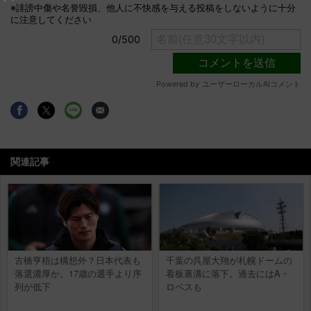
関連記事
古橋亨梧は構想外？日本代表も
千葉の呉屋大翔が札幌ドームの
落選濃厚か。17歳の選手より序
看板裏溝に落下。過去にはA・
列が低下
ロペスも