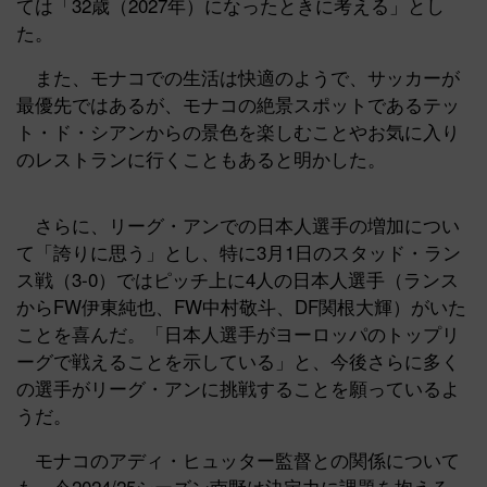
ては「32歳（2027年）になったときに考える」とし
た。
また、モナコでの生活は快適のようで、サッカーが
最優先ではあるが、モナコの絶景スポットであるテッ
ト・ド・シアンからの景色を楽しむことやお気に入り
のレストランに行くこともあると明かした。
さらに、リーグ・アンでの日本人選手の増加につい
て「誇りに思う」とし、特に3月1日のスタッド・ラン
ス戦（3-0）ではピッチ上に4人の日本人選手（ランス
からFW伊東純也、FW中村敬斗、DF関根大輝）がいた
ことを喜んだ。「日本人選手がヨーロッパのトップリ
ーグで戦えることを示している」と、今後さらに多く
の選手がリーグ・アンに挑戦することを願っているよ
うだ。
モナコのアディ・ヒュッター監督との関係について
も、今2024/25シーズン南野は決定力に課題を抱える