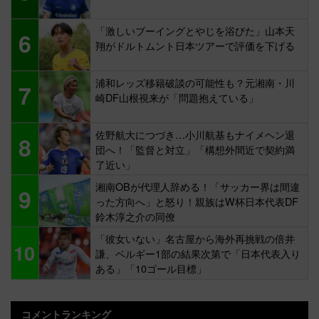
「激しいブーイングとやじを浴びた」山本天
6
翔がドルトムント日本ツアーで評価を下げる
浦和レッズ移籍破談の可能性も？元湘南・川
7
崎DF山根視来が「問題抱えている」
佐野航大につづき…小川航基もナイメヘン退
8
団へ！「監督と対立」「構想外間近で契約満
了近い」
湘南OBが代理人辞める！「サッカー界は間違
9
った方向へ」と怒り！親族はW杯日本代表DF
鈴木淳之介の同僚
「彼女いない」名古屋から海外再挑戦の倍井
10
謙、ベルギー1部の結果次第で「日本代表入り
ある」「10ゴール目標」
コメントランキング