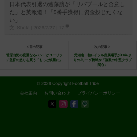
日本代表引退の遠藤航が「リバプールと合意し
た」と英報道！「5番手獲得に資金投じたくな
い」
文: Shota | 2026/7/27 |
17
前の記事
次の記事
菅原由勢の度重なるハンドがユーリッ
元湘南・柏レイソル所属選手が11年ぶ
チ監督の怒りを買う「もっと慎重に」
りのJリーグ挑戦か「複数の中堅クラブ
関心」
© 2026 Copyright Football Tribe
会社案内
お問い合わせ
プライバシーポリシー