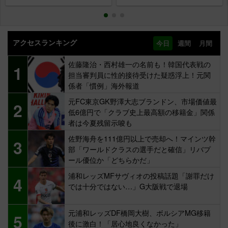
アクセスランキング
今日
週間
月間
佐藤隆治・西村雄一の名前も！韓国代表戦の
1
担当審判員に性的接待受けた疑惑浮上！元関
係者「慣例」海外報道
元FC東京GK野澤大志ブランドン、市場価値最
2
低6億円で「クラブ史上最高額の移籍金」関係
者は今夏残留示唆も
佐野海舟を111億円以上で売却へ！マインツ幹
3
部「ワールドクラスの選手だと確信」リバプ
ール優位か「どちらかだ」
浦和レッズMFサヴィオの投稿話題「謝罪だけ
4
では十分ではない…」G大阪戦で退場
元浦和レッズDF橋岡大樹、ボルシアMG移籍
5
後に激白！「居心地良くなかった」