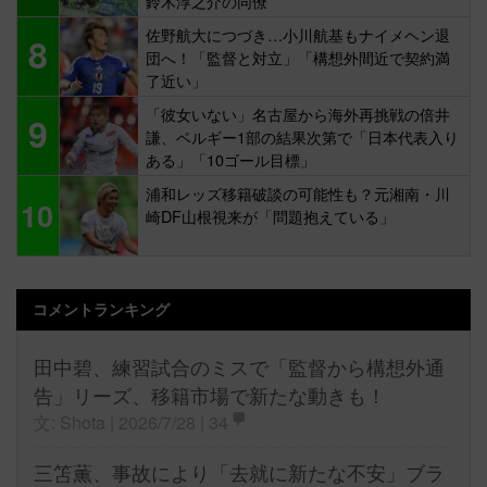
鈴木淳之介の同僚
佐野航大につづき…小川航基もナイメヘン退
8
団へ！「監督と対立」「構想外間近で契約満
了近い」
「彼女いない」名古屋から海外再挑戦の倍井
9
謙、ベルギー1部の結果次第で「日本代表入り
ある」「10ゴール目標」
浦和レッズ移籍破談の可能性も？元湘南・川
10
崎DF山根視来が「問題抱えている」
コメントランキング
田中碧、練習試合のミスで「監督から構想外通
告」リーズ、移籍市場で新たな動きも！
文: Shota | 2026/7/28 |
34
三笘薫、事故により「去就に新たな不安」ブラ