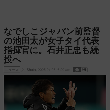
なでしこジャパン前監督
の池田太が女子タイ代表
指揮官に。石井正忠も続
投へ
ニュース
文:
Shota
,
2025.01.08. 6:20 am