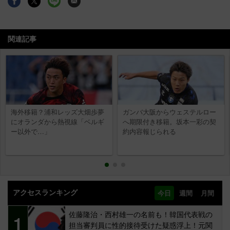
関連記事
海外移籍？浦和レッズ大畑歩夢
ガンバ大阪からウェステルロー
にオランダから熱視線「ベルギ
へ期限付き移籍。坂本一彩の契
ー以外で…」
約内容報じられる
アクセスランキング
今日
週間
月間
佐藤隆治・西村雄一の名前も！韓国代表戦の
1
担当審判員に性的接待受けた疑惑浮上！元関