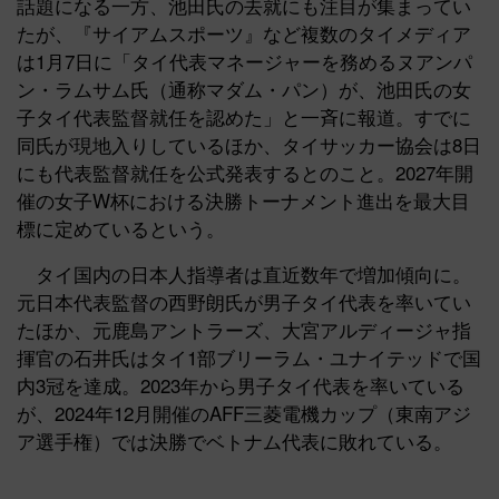
話題になる一方、池田氏の去就にも注目が集まってい
たが、『サイアムスポーツ』など複数のタイメディア
は1月7日に「タイ代表マネージャーを務めるヌアンパ
ン・ラムサム氏（通称マダム・パン）が、池田氏の女
子タイ代表監督就任を認めた」と一斉に報道。すでに
同氏が現地入りしているほか、タイサッカー協会は8日
にも代表監督就任を公式発表するとのこと。2027年開
催の女子W杯における決勝トーナメント進出を最大目
標に定めているという。
タイ国内の日本人指導者は直近数年で増加傾向に。
元日本代表監督の西野朗氏が男子タイ代表を率いてい
たほか、元鹿島アントラーズ、大宮アルディージャ指
揮官の石井氏はタイ1部ブリーラム・ユナイテッドで国
内3冠を達成。2023年から男子タイ代表を率いている
が、2024年12月開催のAFF三菱電機カップ（東南アジ
ア選手権）では決勝でベトナム代表に敗れている。