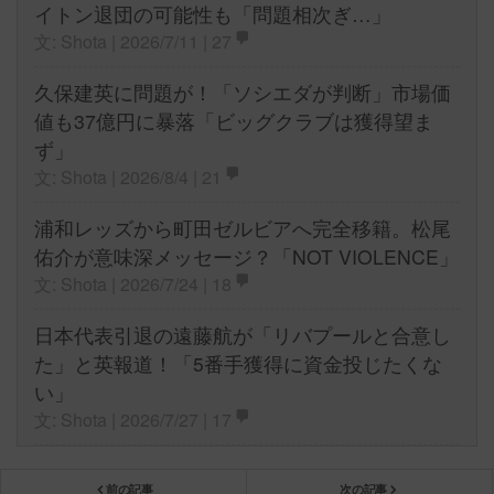
イトン退団の可能性も「問題相次ぎ…」
文: Shota | 2026/7/11 |
27
久保建英に問題が！「ソシエダが判断」市場価
値も37億円に暴落「ビッグクラブは獲得望ま
ず」
文: Shota | 2026/8/4 |
21
浦和レッズから町田ゼルビアへ完全移籍。松尾
佑介が意味深メッセージ？「NOT VIOLENCE」
文: Shota | 2026/7/24 |
18
日本代表引退の遠藤航が「リバプールと合意し
た」と英報道！「5番手獲得に資金投じたくな
い」
文: Shota | 2026/7/27 |
17
前の記事
次の記事