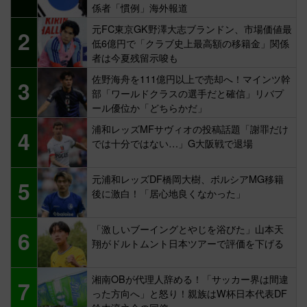
係者「慣例」海外報道
元FC東京GK野澤大志ブランドン、市場価値最
2
低6億円で「クラブ史上最高額の移籍金」関係
者は今夏残留示唆も
佐野海舟を111億円以上で売却へ！マインツ幹
3
部「ワールドクラスの選手だと確信」リバプ
ール優位か「どちらかだ」
浦和レッズMFサヴィオの投稿話題「謝罪だけ
4
では十分ではない…」G大阪戦で退場
元浦和レッズDF橋岡大樹、ボルシアMG移籍
5
後に激白！「居心地良くなかった」
「激しいブーイングとやじを浴びた」山本天
6
翔がドルトムント日本ツアーで評価を下げる
湘南OBが代理人辞める！「サッカー界は間違
7
った方向へ」と怒り！親族はW杯日本代表DF