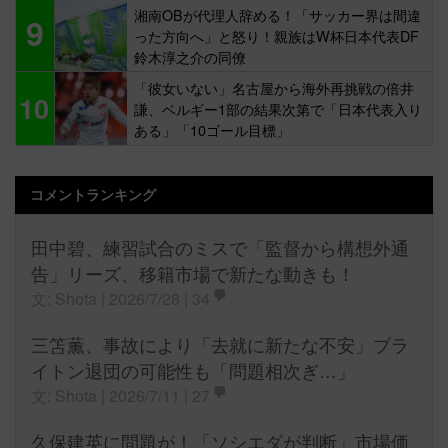
湘南OBが代理人辞める！「サッカー界は間違
9
った方向へ」と怒り！親族はW杯日本代表DF
鈴木淳之介の同僚
「彼女いない」名古屋から海外再挑戦の倍井
10
謙、ベルギー1部の結果次第で「日本代表入り
ある」「10ゴール目標」
コメントランキング
田中碧、練習試合のミスで「監督から構想外通
告」リーズ、移籍市場で新たな動きも！
文: Shota | 2026/7/28 |
34
三笘薫、事故により「去就に新たな不安」ブラ
イトン退団の可能性も「問題相次ぎ…」
文: Shota | 2026/7/11 |
27
久保建英に問題が！「ソシエダが判断」市場価