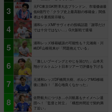
元FC東京GK野澤大志ブランドン、市場価値最
3
低6億円で「クラブ史上最高額の移籍金」関係
者は今夏残留示唆も
浦和レッズMFサヴィオの投稿話題「謝罪だけ
4
では十分ではない…」G大阪戦で退場
浦和レッズ移籍破談の可能性も？元湘南・川
5
崎DF山根視来が「問題抱えている」
「激しいブーイングとやじを浴びた」山本天
6
翔がドルトムント日本ツアーで評価を下げる
元浦和レッズDF橋岡大樹、ボルシアMG移籍
7
後に激白！「居心地良くなかった」
佐野航大につづき…小川航基もナイメヘン退
8
団へ！「監督と対立」「構想外間近で契約満
了近い」