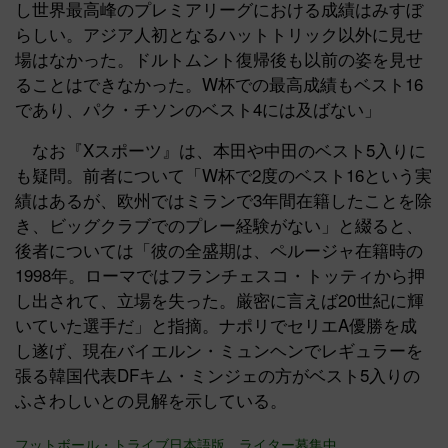
し世界最高峰のプレミアリーグにおける成績はみすぼ
らしい。アジア人初となるハットトリック以外に見せ
場はなかった。ドルトムント復帰後も以前の姿を見せ
ることはできなかった。W杯での最高成績もベスト16
であり、パク・チソンのベスト4には及ばない」
なお『Xスポーツ』は、本田や中田のベスト5入りに
も疑問。前者について「W杯で2度のベスト16という実
績はあるが、欧州ではミランで3年間在籍したことを除
き、ビッグクラブでのプレー経験がない」と綴ると、
後者については「彼の全盛期は、ペルージャ在籍時の
1998年。ローマではフランチェスコ・トッティから押
し出されて、立場を失った。厳密に言えば20世紀に輝
いていた選手だ」と指摘。ナポリでセリエA優勝を成
し遂げ、現在バイエルン・ミュンヘンでレギュラーを
張る韓国代表DFキム・ミンジェの方がベスト5入りの
ふさわしいとの見解を示している。
フットボール・トライブ日本語版、ライター募集中