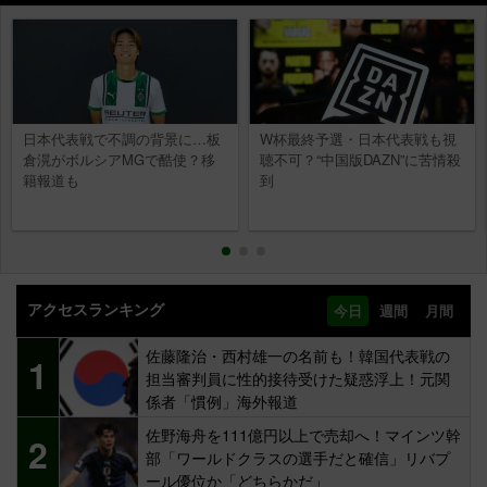
日本代表戦で不調の背景に…板
W杯最終予選・日本代表戦も視
倉滉がボルシアMGで酷使？移
聴不可？“中国版DAZN”に苦情殺
籍報道も
到
アクセスランキング
今日
週間
月間
佐藤隆治・西村雄一の名前も！韓国代表戦の
1
担当審判員に性的接待受けた疑惑浮上！元関
係者「慣例」海外報道
佐野海舟を111億円以上で売却へ！マインツ幹
2
部「ワールドクラスの選手だと確信」リバプ
ール優位か「どちらかだ」