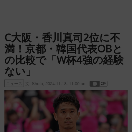
C大阪・香川真司2位に不
満！京都・韓国代表OBと
の比較で「W杯4強の経験
ない」
ニュース
文:
Shota
,
2024.11.18. 11:00 am