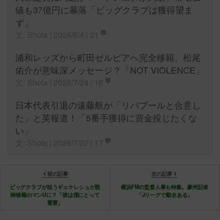
値も37億円に暴落「ビッグクラブは獲得望ま
ず」
文: Shota | 2026/8/4 |
21
浦和レッズから町田ゼルビアへ完全移籍。松尾
佑介が意味深メッセージ？「NOT VIOLENCE」
文: Shota | 2026/7/24 |
18
日本代表引退の遠藤航が「リバプールと合意し
た」と英報道！「5番手獲得に資金投じたくな
い」
文: Shota | 2026/7/27 |
17
前の記事
次の記事
ビッグクラブが狙うギェケレシュが恩
横浜FMの監督人事も特集。豪州記者
師移籍のマンUに？「彼は僕にとって
「Jリーグで動きある」
重要」