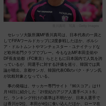
香川真司 写真：Getty Images
セレッソ大阪所属MF香川真司は、日本代表の一員と
してFIFAワールドカップに2度参戦したほか、ボルシ
ア・ドルトムントやマンチェスター・ユナイテッドな
ど欧州名門クラブでプレー。今もなおMF本田圭佑や
DF長友佑都（FC東京）らとともに日本国内で人気を誇
っているが、同選手に対する評価を巡り、韓国では異
論が噴出。京都サンガ、韓国代表OBのパク・チソン氏
が比較対象となっている。
事の発端は、サッカー専門サイト『90スコア』は11
月16日に紹介した「21世紀のアジア人選手ベスト5」
だ。ランキング付けの基準は不明だが、日本人選手で
は香川が2位、本田が4位に食い込んだほか、ローマ在