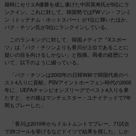
籍時にセリエA優勝を成し遂げた中田英寿氏が5位にラ
ンクイン。これに対して、韓国勢ではFWソン・フンミ
ン（トッテナム・ホットスパー）が1位に輝いたほか、
パク・チソン氏が3位にランクインしている。
このランキングに対して、韓国メディア『Xスポー
ツ』は「パク・チソンよりも香川が上位であることに
疑いの目を向けるしかない」と指摘。両者の経歴につ
いて、以下のように綴っている。
「パク・チソンは2002年の日韓W杯で韓国代表のベ
スト4入りに貢献。PSVアイントホーフェン時代の2005
年に、UEFAチャンピオンズリーグでベスト4入りを果
たすと、その後はマンチェスター・ユナイテッドで7年
間もプレーした」
「香川は2010年からドルトムントでプレー。71試合
で29ゴールを挙げるなどドイツで結果を残した。しか