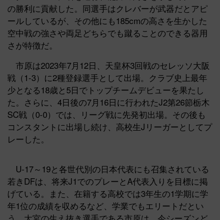
の勝利に貢献した。同選手はクレバーが武器だとアピ
ールしているが、その他にも185cmの高さを生かした
空中戦の強さや両足どちらでも蹴ることのできる器用
さが特徴だ。
市原は2023年7月12日、天皇杯3回戦のセレッソ大阪
戦（1-3）に2種登録選手として出場。クラブ史上最年
少となる18歳と5日でトップチームデビューを果たし
た。さらに、4日後の7月16日に行われたJ2第26節栃木
SC戦（0-0）では、リーグ戦に先発初出場。その後も
コンスタントに出場し続け、高校生Jリーガーとしてプ
レーした。
U-17～19と各世代別の日本代表にも召集されている
若きDFは、将来J1でのプレーとA代表入りを目標に掲
げている。また、在籍する高校では3年生の1学期に学
年1位の成績を収めるなど、学業でもエリートだとい
う。大宮の生え抜き選手である市原は、今シーズンど