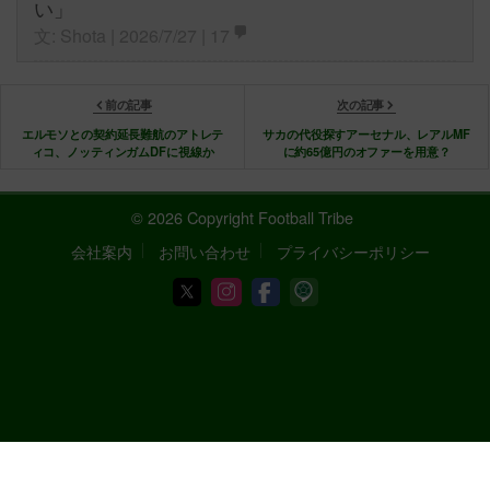
い」
文: Shota | 2026/7/27 |
17
前の記事
次の記事
エルモソとの契約延長難航のアトレテ
サカの代役探すアーセナル、レアルMF
ィコ、ノッティンガムDFに視線か
に約65億円のオファーを用意？
© 2026 Copyright Football Tribe
会社案内
お問い合わせ
プライバシーポリシー