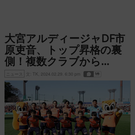
大宮アルディージャDF市
原吏音、トップ昇格の裏
側！複数クラブから…
ニュース
文:
TK
,
2024.02.29. 6:30 pm