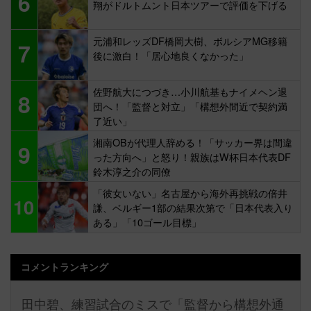
6
翔がドルトムント日本ツアーで評価を下げる
元浦和レッズDF橋岡大樹、ボルシアMG移籍
7
後に激白！「居心地良くなかった」
佐野航大につづき…小川航基もナイメヘン退
8
団へ！「監督と対立」「構想外間近で契約満
了近い」
湘南OBが代理人辞める！「サッカー界は間違
9
った方向へ」と怒り！親族はW杯日本代表DF
鈴木淳之介の同僚
「彼女いない」名古屋から海外再挑戦の倍井
10
謙、ベルギー1部の結果次第で「日本代表入り
ある」「10ゴール目標」
コメントランキング
田中碧、練習試合のミスで「監督から構想外通