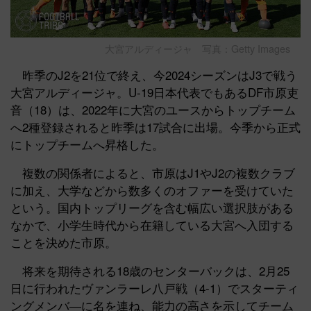
大宮アルディージャ 写真：Getty Images
昨季のJ2を21位で終え、今2024シーズンはJ3で戦う
大宮アルディージャ。U-19日本代表でもあるDF市原吏
音（18）は、2022年に大宮のユースからトップチーム
へ2種登録されると昨季は17試合に出場。今季から正式
にトップチームへ昇格した。
複数の関係者によると、市原はJ1やJ2の複数クラブ
に加え、大学などから数多くのオファーを受けていた
という。国内トップリーグを含む幅広い選択肢がある
なかで、小学生時代から在籍している大宮へ入団する
ことを決めた市原。
将来を期待される18歳のセンターバックは、2月25
日に行われたヴァンラーレ八戸戦（4-1）でスターティ
ングメンバ―に名を連ね、能力の高さを示してチーム