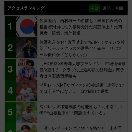
アクセスランキング
今日
週間
月間
佐藤隆治・西村雄一の名前も！韓国代表戦の
1
担当審判員に性的接待受けた疑惑浮上！元関
係者「慣例」海外報道
佐野海舟を111億円以上で売却へ！マインツ幹
2
部「ワールドクラスの選手だと確信」リバプ
ール優位か「どちらかだ」
元FC東京GK野澤大志ブランドン、市場価値最
3
低6億円で「クラブ史上最高額の移籍金」関係
者は今夏残留示唆も
浦和レッズMFサヴィオの投稿話題「謝罪だけ
4
では十分ではない…」G大阪戦で退場
浦和レッズ移籍破談の可能性も？元湘南・川
5
崎DF山根視来が「問題抱えている」
「激しいブーイングとやじを浴びた」山本天