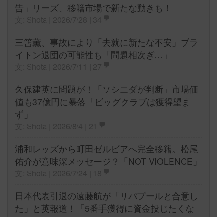
告」リーズ、移籍市場で新たな動きも！
文: Shota | 2026/7/28 |
34
三笘薫、事故により「去就に新たな不安」ブラ
イトン退団の可能性も「問題相次ぎ…」
文: Shota | 2026/7/11 |
27
久保建英に問題が！「ソシエダが判断」市場価
値も37億円に暴落「ビッグクラブは獲得望ま
ず」
文: Shota | 2026/8/4 |
21
浦和レッズから町田ゼルビアへ完全移籍。松尾
佑介が意味深メッセージ？「NOT VIOLENCE」
文: Shota | 2026/7/24 |
18
日本代表引退の遠藤航が「リバプールと合意し
た」と英報道！「5番手獲得に資金投じたくな