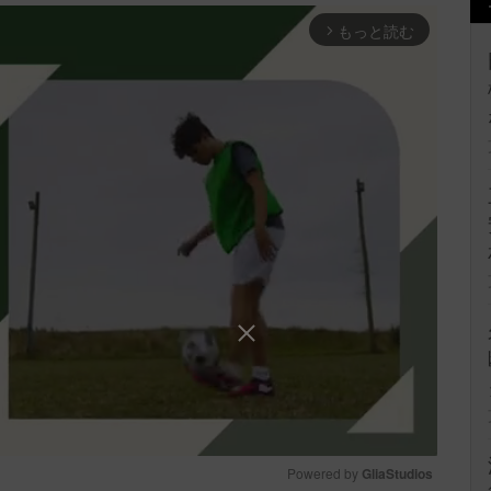
もっと読む
arrow_forward_ios
Powered by 
GliaStudios