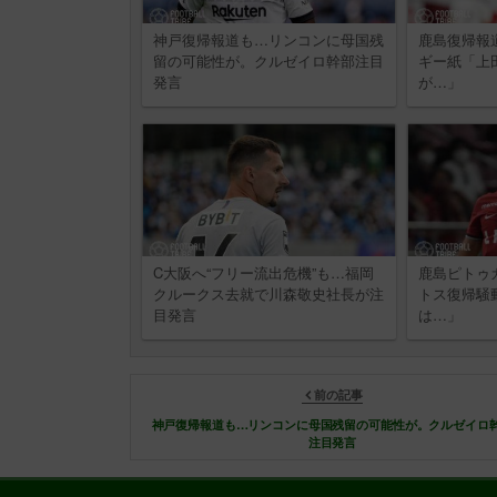
神戸復帰報道も…リンコンに母国残
鹿島復帰報
留の可能性が。クルゼイロ幹部注目
ギー紙「上
発言
が…」
C大阪へ“フリー流出危機”も…福岡
鹿島ピトゥ
クルークス去就で川森敬史社長が注
トス復帰騒
目発言
は…」
前の記事
神戸復帰報道も…リンコンに母国残留の可能性が。クルゼイロ
注目発言