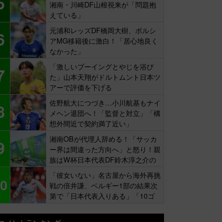
5
湘南・川崎DF山根視来が「問題抱
えている」
元浦和レッズDF橋岡大樹、ボルシ
6
アMG移籍後に激白！「居心地良く
なかった」
「激しいブーイングとやじを浴び
7
た」山本天翔がドルトムント日本ツ
アーで評価を下げる
佐野航大につづき…小川航基もナイ
8
メヘン退団へ！「監督と対立」「構
想外間近で契約満了近い」
湘南OBが代理人辞める！「サッカ
9
ー界は間違った方向へ」と怒り！親
族はW杯日本代表DF鈴木淳之介の
同僚
「彼女いない」名古屋から海外再挑
0
戦の倍井謙、ベルギー1部の結果次
第で「日本代表入りある」「10ゴ
ール目標」