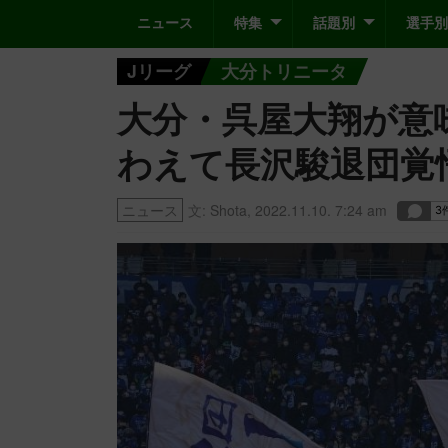
ニュース
特集
話題別
選手別
Jリーグ
大分トリニータ
大分・呉屋大翔が意
わえて長沢駿退団覚
ニュース
文:
Shota
,
2022.11.10. 7:24 am