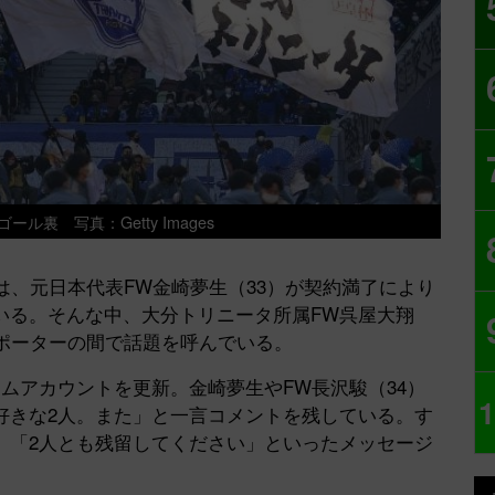
ル裏 写真：Getty Images
、元日本代表FW金崎夢生（33）が契約満了により
いる。そんな中、大分トリニータ所属FW呉屋大翔
サポーターの間で話題を呼んでいる。
ムアカウントを更新。金崎夢生やFW長沢駿（34）
1
好きな2人。また」と一言コメントを残している。す
、「2人とも残留してください」といったメッセージ