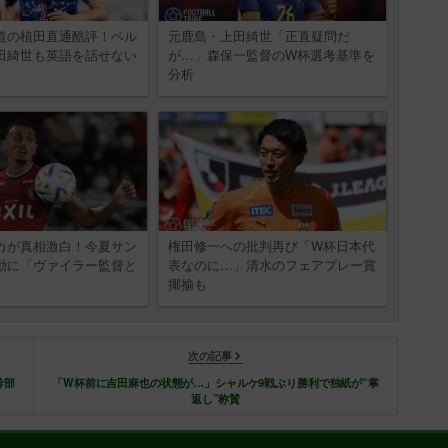
道の植田直通酷評！ベル
元鹿島・上田綺世「正直疑問だ
田綺世も英語を話せない
が…」森保一監督のW杯選考基準を
分析
カが真相激白！今夏サン
権田修一への批判再び「W杯日本代
動に「ヴァイラー監督と
表なのに…」清水のフェアプレー賞
揶揄も
次の記事
幹部
「W杯前に吉田麻也の状態が…」シャルケ9戦ぶり勝利で独紙が“掌
返し”称賛