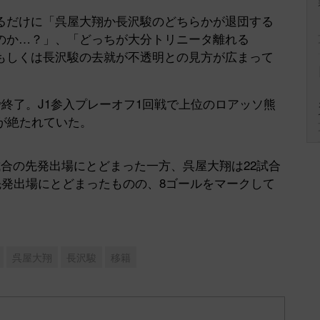
だけに「呉屋大翔か長沢駿のどちらかが退団する
Mute
のか…？」、「どっちが大分トリニータ離れる
もしくは長沢駿の去就が不透明との見方が広まって
終了。J1参入プレーオフ1回戦で上位のロアッソ熊
が絶たれていた。
合の先発出場にとどまった一方、呉屋大翔は22試合
先発出場にとどまったものの、8ゴールをマークして
呉屋大翔
長沢駿
移籍