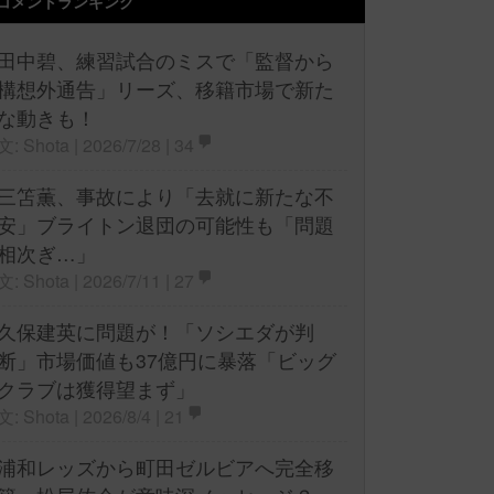
コメントランキング
田中碧、練習試合のミスで「監督から
構想外通告」リーズ、移籍市場で新た
な動きも！
文: Shota | 2026/7/28 |
34
三笘薫、事故により「去就に新たな不
安」ブライトン退団の可能性も「問題
相次ぎ…」
文: Shota | 2026/7/11 |
27
久保建英に問題が！「ソシエダが判
断」市場価値も37億円に暴落「ビッグ
クラブは獲得望まず」
文: Shota | 2026/8/4 |
21
浦和レッズから町田ゼルビアへ完全移