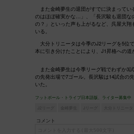
また金崎夢生の退団がすでに決まっている
のはほぼ確実かな…」、「長沢駿も退団な
の？」といった声も上がるなど、呉屋大翔
いる。
大分トリニータは今季のJ2リーグを5位で
本に引き分けたことにより、J1昇格への道
また金崎夢生は今季リーグ戦でわずか3試
の先発出場で7ゴール。長沢駿は14試合の
いた。
フットボール・トライブ日本語版、ライター募集中
J2リーグ
金崎夢生
Jリーグ
大分トリニータ