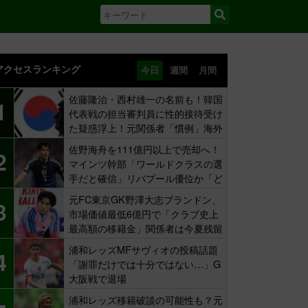
アクセスランキング
今日
週間
月間
佐藤隆治・西村雄一の名前も！韓国
1
代表戦の担当審判員に性的接待受け
た疑惑浮上！元関係者「慣例」海外
報道
佐野海舟を111億円以上で売却へ！
2
マインツ幹部「ワールドクラスの選
手だと確信」リバプール優位か「ど
ちらかだ」
元FC東京GK野澤大志ブランドン、
3
市場価値最低6億円で「クラブ史上
最高額の移籍金」関係者は今夏残留
示唆も
浦和レッズMFサヴィオの投稿話題
4
「謝罪だけでは十分ではない…」G
大阪戦で退場
浦和レッズ移籍破談の可能性も？元