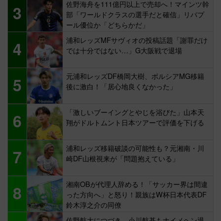
佐野海舟を111億円以上で売却へ！マインツ幹
3
部「ワールドクラスの選手だと確信」リバプ
ール優位か「どちらかだ」
浦和レッズMFサヴィオの投稿話題「謝罪だけ
4
では十分ではない…」G大阪戦で退場
元浦和レッズDF橋岡大樹、ボルシアMG移籍
5
後に激白！「居心地良くなかった」
「激しいブーイングとやじを浴びた」山本天
6
翔がドルトムント日本ツアーで評価を下げる
浦和レッズ移籍破談の可能性も？元湘南・川
7
崎DF山根視来が「問題抱えている」
湘南OBが代理人辞める！「サッカー界は間違
8
った方向へ」と怒り！親族はW杯日本代表DF
鈴木淳之介の同僚
佐野航大につづき…小川航基もナイメヘン退