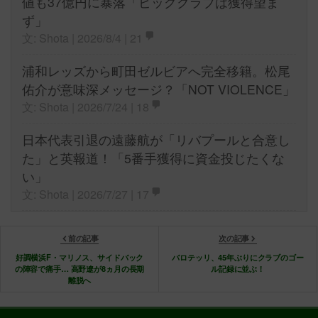
値も37億円に暴落「ビッグクラブは獲得望ま
ず」
文: Shota | 2026/8/4 |
21
浦和レッズから町田ゼルビアへ完全移籍。松尾
佑介が意味深メッセージ？「NOT VIOLENCE」
文: Shota | 2026/7/24 |
18
日本代表引退の遠藤航が「リバプールと合意し
た」と英報道！「5番手獲得に資金投じたくな
い」
文: Shota | 2026/7/27 |
17
前の記事
次の記事
好調横浜F・マリノス、サイドバック
バロテッリ、45年ぶりにクラブのゴー
の陣容で痛手… 高野遼が8ヵ月の長期
ル記録に並ぶ！
離脱へ