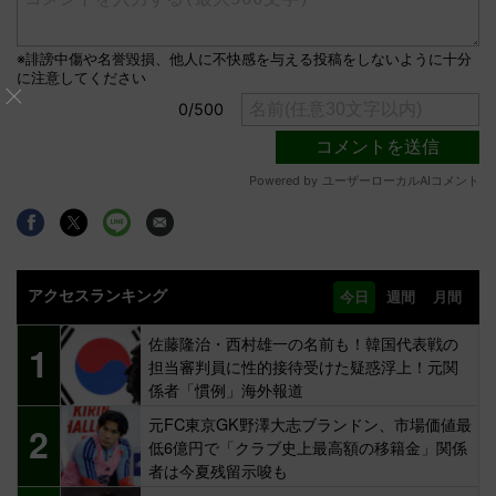
アクセスランキング
今日
週間
月間
佐藤隆治・西村雄一の名前も！韓国代表戦の
1
担当審判員に性的接待受けた疑惑浮上！元関
係者「慣例」海外報道
元FC東京GK野澤大志ブランドン、市場価値最
2
低6億円で「クラブ史上最高額の移籍金」関係
者は今夏残留示唆も