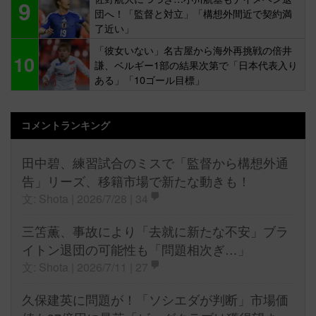
9
団へ！「監督と対立」「構想外間近で契約満
了近い」
「彼女いない」名古屋から海外再挑戦の倍井
10
謙、ベルギー1部の結果次第で「日本代表入り
ある」「10ゴール目標」
コメントランキング
田中碧、練習試合のミスで「監督から構想外通
告」リーズ、移籍市場で新たな動きも！
文: Shota | 2026/7/28 |
34
三笘薫、事故により「去就に新たな不安」ブラ
イトン退団の可能性も「問題相次ぎ…」
文: Shota | 2026/7/11 |
27
久保建英に問題が！「ソシエダが判断」市場価