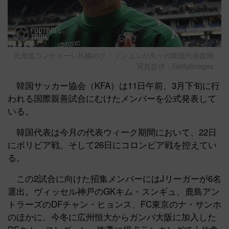
北海道コンサドーレ札幌のク・ソンユンが久々の韓国代表復帰
写真提供：GettyImages
韓国サッカー協会（KFA）は11日午前、3月下旬に行
われる国際親善試合にむけたメンバーを公式発表して
いる。
韓国代表は今月の代表ウィーク期間において、22日
にボリビア戦、そして26日にコロンビア戦を控えてい
る。
この2試合に向けた招集メンバーにはJリーガーが6名
選出。ヴィッセル神戸のGKキム・スンギュ、鹿島アン
トラーズのDFチャン・ヒョンス、FC東京のナ・サンホ
のほかに、今冬に広州恒大からガンバ大阪に加入した