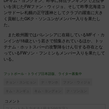
DFキム・ヨングォン、昨季に得点ランキングで上位争
いを演じたFWファン・ウィジョ、そして昨季北海道コ
ンサドーレ札幌の正守護神としてクラブの躍進に大き
く貢献したGKク・ソンユンがメンバー入りを果たし
た。
また欧州圏ではバレンシアに在籍しているMFイ・カ
ンインが18歳という若さで招集されているほか、トッ
テナム・ホットスパーの攻撃陣をけん引する存在とな
っているFWソン・フンミンもメンバー入りを果たして
いる。
フットボール・トライブ日本語版、ライター募集中
チョン・スンヒョン
ナ・サンホ
ファン・ウィジョ
キム・スンギュ
キム・ヨングォン
ク・ソンユン