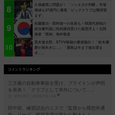
久保建英に問題が！「ソシエダが判断」市場
8
価値も37億円に暴落「ビッグクラブは獲得望
まず」
佐藤隆治・西村雄一の名前も！韓国代表戦の
9
担当審判員に性的接待受けた疑惑浮上！元関
係者「慣例」海外報道
荒木遼太郎、STVV移籍の裏側激白！「鈴木優
10
磨が前向きに…」「鹿島は今まで放出望ま
ず…」
コメントランキング
三笘薫の自動車事故を受け、ブライトンが声明
を発表！「クラブとして本件について…」
文: MOUNT | 2026/7/9 |
44
田中碧、練習試合のミスで「監督から構想外通
告」リーズ、移籍市場で新たな動きも！