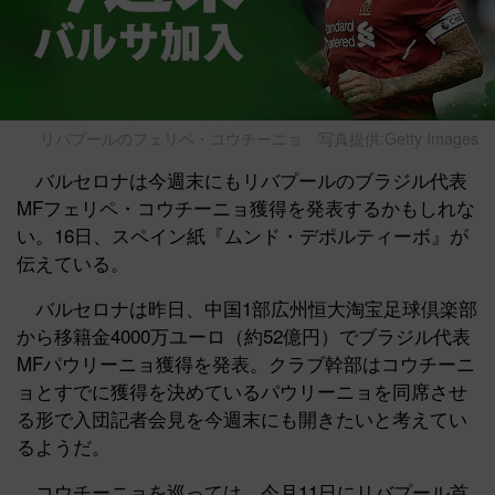
リバプールのフェリペ・コウチーニョ
写真提供:Getty Images
バルセロナは今週末にもリバプールのブラジル代表
MFフェリペ・コウチーニョ獲得を発表するかもしれな
い。16日、スペイン紙『ムンド・デポルティーボ』が
伝えている。
バルセロナは昨日、中国1部広州恒大淘宝足球倶楽部
から移籍金4000万ユーロ（約52億円）でブラジル代表
MFパウリーニョ獲得を発表。クラブ幹部はコウチーニ
ョとすでに獲得を決めているパウリーニョを同席させ
る形で入団記者会見を今週末にも開きたいと考えてい
るようだ。
コウチーニョを巡っては、今月11日にリバプール首