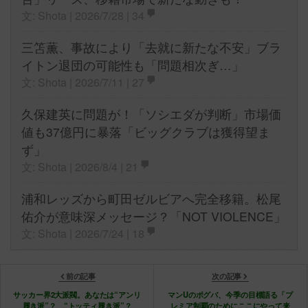
文: Shota | 2026/7/28 |
34
三笘薫、事故により「去就に新たな不安」ブラ
イトン退団の可能性も「問題相次ぎ…」
文: Shota | 2026/7/11 |
27
久保建英に問題が！「ソシエダが判断」市場価
値も37億円に暴落「ビッグクラブは獲得望ま
ず」
文: Shota | 2026/8/4 |
21
浦和レッズから町田ゼルビアへ完全移籍。松尾
佑介が意味深メッセージ？「NOT VIOLENCE」
文: Shota | 2026/7/24 |
18
前の記事
次の記事
サッカー界2大派閥。あなたは“アンリ
マンUのポグバ、今季の目標語る「プ
履き派”？ “トッティ履き派”？
レミア制覇のためにここにやって来