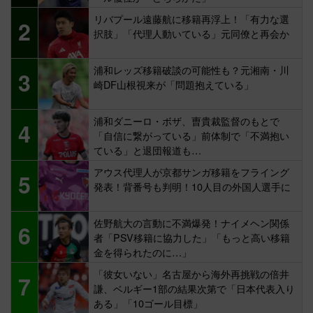
リバプール遠藤航に移籍再浮上！「有力な選
2
択肢」「代理人動いている」元同僚と再会か
浦和レッズ移籍破談の可能性も？元湘南・川
3
崎DF山根視来が「問題抱えている」
浦和ダニーロ・ボザ、曺貴裁監督のもとで
4
「自信に繋がっている」前体制で「不満抱い
ている」と退団報道も…
アウス代理人が京都サンガ移籍をフライング
5
発表！背番号も判明！10人目の外国人選手に
佐野航大の言動に不満爆発！ナイメヘン関係
6
者「PSV移籍に協力した」「もっと高い移籍
金を得られたのに…」
「彼女いない」名古屋から海外再挑戦の倍井
7
謙、ベルギー1部の結果次第で「日本代表入り
ある」「10ゴール目標」