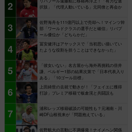
リバプール遠藤航に移籍再浮上！「有力な選
2
択肢」「代理人動いている」元同僚と再会か
佐野海舟を111億円以上で売却へ！マインツ幹
3
部「ワールドクラスの選手だと確信」リバプ
ール優位か「どちらかだ」
冨安健洋はアヤックスで「当初思い描いてい
4
たような役割を担うことはできなかった」
「彼女いない」名古屋から海外再挑戦の倍井
5
謙、ベルギー1部の結果次第で「日本代表入り
ある」「10ゴール目標」
上田綺世の去就で動きが！「フェイエに獲得
6
打診」プレミア移籍で板倉滉と共闘説も
浦和レッズ移籍破談の可能性も？元湘南・川
7
崎DF山根視来が「問題抱えている」
佐野航大の言動に不満爆発！ナイメヘン関係