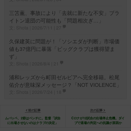
三笘薫、事故により「去就に新たな不安」ブラ
イトン退団の可能性も「問題相次ぎ…」
文: Shota | 2026/7/11 |
27
久保建英に問題が！「ソシエダが判断」市場価
値も37億円に暴落「ビッグクラブは獲得望ま
ず」
文: Shota | 2026/8/4 |
21
浦和レッズから町田ゼルビアへ完全移籍。松尾
佑介が意味深メッセージ？「NOT VIOLENCE」
文: Shota | 2026/7/24 |
18
前の記事
次の記事
ムバッペ、2節はベンチに。監督「試合
Cロナが12試合の出場停止危機。ダイ
に出場させないのはクラブの決定」
ブで退場の判定への抗議が原因か