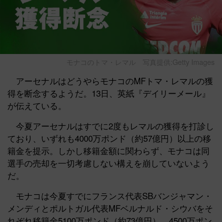
モナコのトマ・レマル
写真提供:Getty Images
アーセナルはどうやらモナコのMFトマ・レマルの獲
得を断念するようだ。13日、英紙『デイリーメール』
が伝えている。
今夏アーセナルはすでに2度もレマルの獲得を打診し
ており、いずれも4000万ポンド（約57億円）以上の移
籍金を提示。しかし移籍金額に関わらず、モナコは同
選手の売却を一切考慮しない構えを崩していないよう
だ。
モナコは今夏すでにフランス代表SBバンジャマン・
メンディとポルトガル代表MFベルナルド・シウバをそ
れぞれ移籍金5100万ポンド（約73億円）、4500万ポン