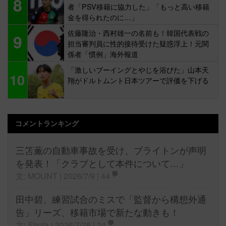
8
者「PSV移籍に協力した」「もっと高い移籍
金を得られたのに…」
佐藤隆治・西村雄一の名前も！韓国代表戦の
9
担当審判員に性的接待受けた疑惑浮上！元関
係者「慣例」海外報道
「激しいブーイングとやじを浴びた」山本天
10
翔がドルトムント日本ツアーで評価を下げる
コメントランキング
三笘薫の自動車事故を受け、ブライトンが声明
を発表！「クラブとして本件について…」
文: MOUNT | 2026/7/9 |
44
田中碧、練習試合のミスで「監督から構想外通
告」リーズ、移籍市場で新たな動きも！
文: Shota | 2026/7/28 |
34