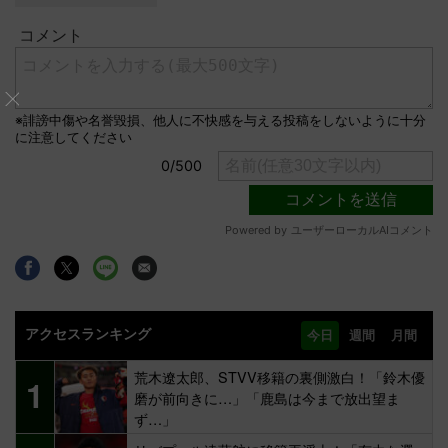
アクセスランキング
今日
週間
月間
荒木遼太郎、STVV移籍の裏側激白！「鈴木優
1
磨が前向きに…」「鹿島は今まで放出望ま
ず…」