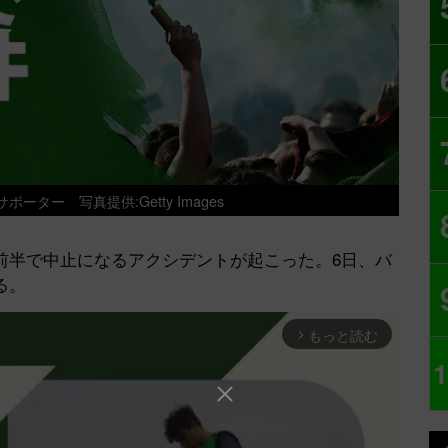
的サポーター
写真提供:Getty Images
半で中止になるアクシデントが起こった。6日、バ
る。
もっと読む
arrow_forward_ios
1