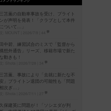
コメントランキング
三笘薫の自動車事故を受け、ブライト
ンが声明を発表！「クラブとして本件
について…」
文: MOUNT | 2026/7/9 |
44
田中碧、練習試合のミスで「監督から
構想外通告」リーズ、移籍市場で新た
な動きも！
文: Shota | 2026/7/28 |
34
三笘薫、事故により「去就に新たな不
安」ブライトン退団の可能性も「問題
相次ぎ…」
文: Shota | 2026/7/11 |
27
久保建英に問題が！「ソシエダが判