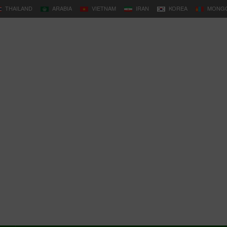
THAILAND
ARABIA
VIETNAM
IRAN
KOREA
MONGO