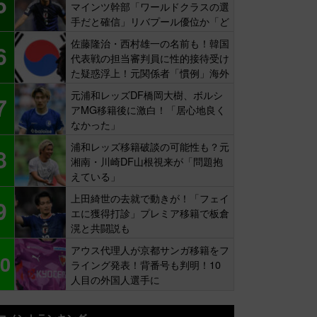
5
マインツ幹部「ワールドクラスの選
手だと確信」リバプール優位か「ど
ちらかだ」
佐藤隆治・西村雄一の名前も！韓国
6
代表戦の担当審判員に性的接待受け
た疑惑浮上！元関係者「慣例」海外
報道
元浦和レッズDF橋岡大樹、ボルシ
7
アMG移籍後に激白！「居心地良く
なかった」
浦和レッズ移籍破談の可能性も？元
8
湘南・川崎DF山根視来が「問題抱
えている」
上田綺世の去就で動きが！「フェイ
9
エに獲得打診」プレミア移籍で板倉
滉と共闘説も
アウス代理人が京都サンガ移籍をフ
0
ライング発表！背番号も判明！10
人目の外国人選手に