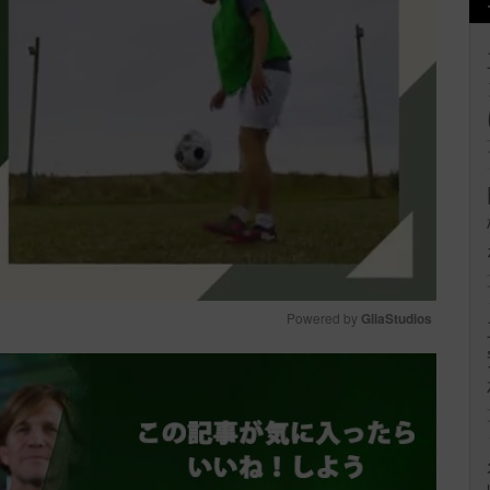
Powered by 
GliaStudios
Mute