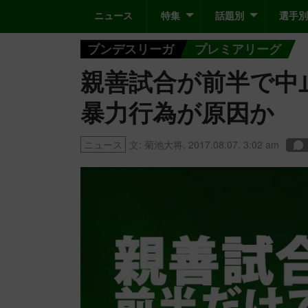
ニュース
特集
話題別
選手別
ブンデスリーガ
プレミアリーグ
親善試合が前半で中
暴力行為が原因か
ニュース
文:
菊池大将
,
2017.08.07. 3:02 am