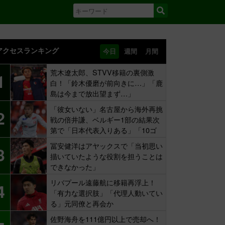
アクセスランキング
今日
週間
月間
荒木遼太郎、STVV移籍の裏側激
1
白！「鈴木優磨が前向きに…」「鹿
島は今まで放出望まず…」
「彼女いない」名古屋から海外再挑
2
戦の倍井謙、ベルギー1部の結果次
第で「日本代表入りある」「10ゴ
ール目標」
冨安健洋はアヤックスで「当初思い
3
描いていたような役割を担うことは
できなかった」
リバプール遠藤航に移籍再浮上！
4
「有力な選択肢」「代理人動いてい
る」元同僚と再会か
佐野海舟を111億円以上で売却へ！