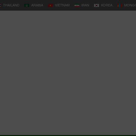
THAILAND
ARABIA
VIETNAM
IRAN
KOREA
MONGO