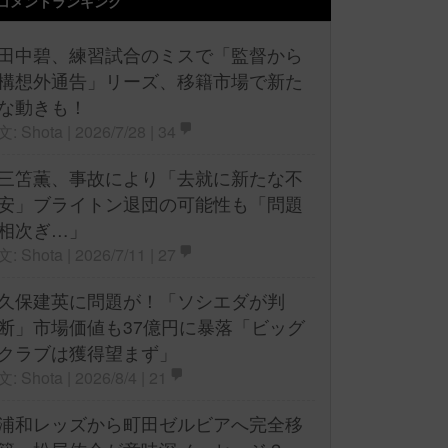
コメントランキング
田中碧、練習試合のミスで「監督から
構想外通告」リーズ、移籍市場で新た
な動きも！
文: Shota | 2026/7/28 |
34
三笘薫、事故により「去就に新たな不
安」ブライトン退団の可能性も「問題
相次ぎ…」
文: Shota | 2026/7/11 |
27
久保建英に問題が！「ソシエダが判
断」市場価値も37億円に暴落「ビッグ
クラブは獲得望まず」
文: Shota | 2026/8/4 |
21
浦和レッズから町田ゼルビアへ完全移