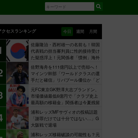
アクセスランキング
今日
週間
月間
佐藤隆治・西村雄一の名前も！韓国
1
代表戦の担当審判員に性的接待受け
た疑惑浮上！元関係者「慣例」海外
報道
佐野海舟を111億円以上で売却へ！
2
マインツ幹部「ワールドクラスの選
手だと確信」リバプール優位か「ど
ちらかだ」
元FC東京GK野澤大志ブランドン、
3
市場価値最低6億円で「クラブ史上
最高額の移籍金」関係者は今夏残留
示唆も
浦和レッズMFサヴィオの投稿話題
4
「謝罪だけでは十分ではない…」G
大阪戦で退場
浦和レッズ移籍破談の可能性も？元