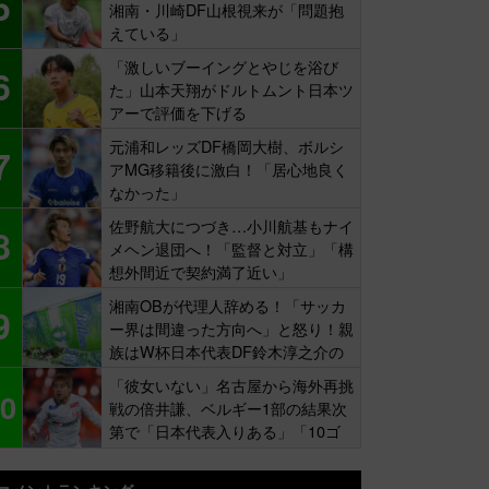
5
湘南・川崎DF山根視来が「問題抱
えている」
「激しいブーイングとやじを浴び
6
た」山本天翔がドルトムント日本ツ
アーで評価を下げる
元浦和レッズDF橋岡大樹、ボルシ
7
アMG移籍後に激白！「居心地良く
なかった」
佐野航大につづき…小川航基もナイ
8
メヘン退団へ！「監督と対立」「構
想外間近で契約満了近い」
湘南OBが代理人辞める！「サッカ
9
ー界は間違った方向へ」と怒り！親
族はW杯日本代表DF鈴木淳之介の
同僚
「彼女いない」名古屋から海外再挑
0
戦の倍井謙、ベルギー1部の結果次
第で「日本代表入りある」「10ゴ
ール目標」