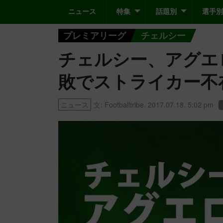
ニュース
特集
話題別
選手別
プレミアリーグ
チェルシー
チェルシー、アグエ
敗でストライカー不
ニュース
文:
Footballtribe
,
2017.07.18. 5:02 pm