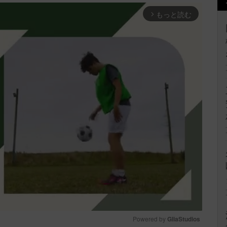
もっと読む
arrow_forward_ios
Powered by 
GliaStudios